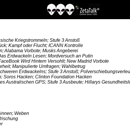
sische Kriegstrommeln; Stufe 3 Anstoß
ück; Kampf oder Flucht; ICANN Kontrolle
rn; Alabama Vorbote; Musks Angeberei
 Das Erdwackeln Lesen; Mordversuch an Putin
 FaceBook Wird Hintern Versohlt; New Madrid Vorbote
rheit; Manipulierte Umfragen; Wahlbetrug
hweren Erdwackelns; Stufe 3 Anstoß; Polverschiebungsverleu
Soros Hacken; Clinton Foundation Hacken
es Australischen GPS; Stufe 3 Ausbeute; Hillarys Gesundheits
pinnen; Weben
frischung
er