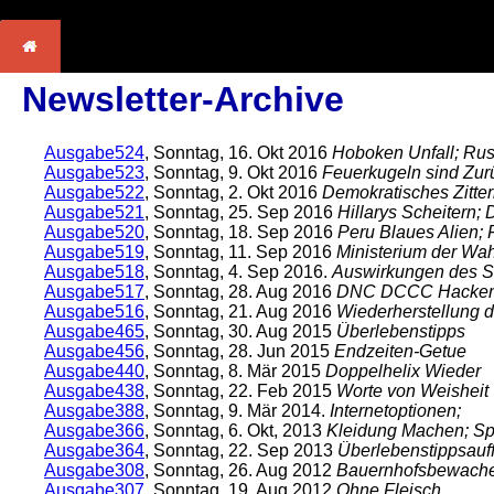
Newsletter-Archive
Ausgabe524
, Sonntag, 16. Okt 2016
Hoboken Unfall; Rus
Ausgabe523
, Sonntag, 9. Okt 2016
Feuerkugeln sind Zur
Ausgabe522
, Sonntag, 2. Okt 2016
Demokratisches Zitte
Ausgabe521
, Sonntag, 25. Sep 2016
Hillarys Scheitern;
Ausgabe520
, Sonntag, 18. Sep 2016
Peru Blaues Alien;
Ausgabe519
, Sonntag, 11. Sep 2016
Ministerium der Wah
Ausgabe518
, Sonntag, 4. Sep 2016.
Auswirkungen des Sc
Ausgabe517
, Sonntag, 28. Aug 2016
DNC DCCC Hacken; 
Ausgabe516
, Sonntag, 21. Aug 2016
Wiederherstellung d
Ausgabe465
, Sonntag, 30. Aug 2015
Überlebenstipps
Ausgabe456
, Sonntag, 28. Jun 2015
Endzeiten-Getue
Ausgabe440
, Sonntag, 8. Mär 2015
Doppelhelix Wieder
Ausgabe438
, Sonntag, 22. Feb 2015
Worte von Weisheit
Ausgabe388
, Sonntag, 9. Mär 2014.
Internetoptionen;
Ausgabe366
, Sonntag, 6. Okt, 2013
Kleidung Machen; S
Ausgabe364
, Sonntag, 22. Sep 2013
Überlebenstippsauf
Ausgabe308
, Sonntag, 26. Aug 2012
Bauernhofsbewach
Ausgabe307
, Sonntag, 19. Aug 2012
Ohne Fleisch