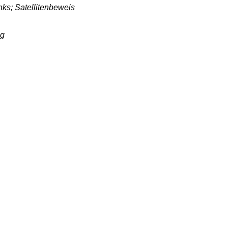
nks; Satellitenbeweis
eg