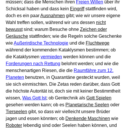
müssen; dass die Menschen ihren
Freien Willen
über ihr
Schicksal haben und dass kein
Eingriff
stattfinden wird,
doch es ein paar
Ausnahmen
gibt; wie wir unsere eigene
Wahl treffen sollen, während wir uns dessen
nicht
bewusst
sind; warum Besuche ohne
Zeichen oder
Geräusche
stattfinden; wie die Regeln solche Geschenke
wie
Außerirdische Technologie
und die
Fluchtwege
während der kommenden Kataklysmen bestimmen; ob
die Kataklysmen
vermieden
werden können und die
Forderungen nach Rettung
belohnt werden; und wie die
menschenartigen Riesen, die die
Raumfähre zum 12.
Planeten
benutzen, in Quarantäne gesteckt wurden, weil
sie sich einmischten. Die Zetas reden darüber, dass Gott
die höchste Autorität ist, doch sie mit keiner Bestimmtheit
wissen,
Was Gott Ist
; ob Gentechnik als
Gott Spielen
gesehen werden kann; ob es
Planetarische Seelen
oder
Tierseelen
gibt, so dass wir vielleicht unsere Brüder
jagen und essen könnten; ob
Denkende Maschinen
wie
Roboter
lebendig sind oder Seelen haben können, und