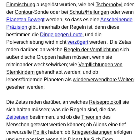
Einmischung
ausgelöst wurden, wie bei
Tschernobyl
oder
der
Contour
-Sonde oder bei
Schutz/Heilungen
oder wenn
Planeten Bewegt
werden, so dass es eine
Anscheinende
Präzision
gibt, innerhalb der Regeln ist, denn diese
bestimmen die
Dinge gegen Leute
, und die
Polverschiebung wird nicht
verzögert
werden . Die Zetas
reden darüber, an welche
Regeln der Verpflichtung
sich
außeridische Gruppen halten müssen, wenn sie
miteinander wechselwirken; wie
Verpflichtungen von
Sternkindern
gehandhabt werden; und ob
lebensfördernde Planeten als
wiederverwendbare Welten
gesehen werden.
Die Zetas reden darüber, an welches
Reiseprotokoll
sie
sich halten müssen; was die Regeln sind, die das
Zeitreisen
bestimmen, und ob die
Theorien
des
Menschen getestet werden können; ob Aliens eine tief
verwurzelte
Politik
haben; ob
Kriegserklärungen
erfolgen
und was passiert, wenn die Dienst-für-Sich
Dem