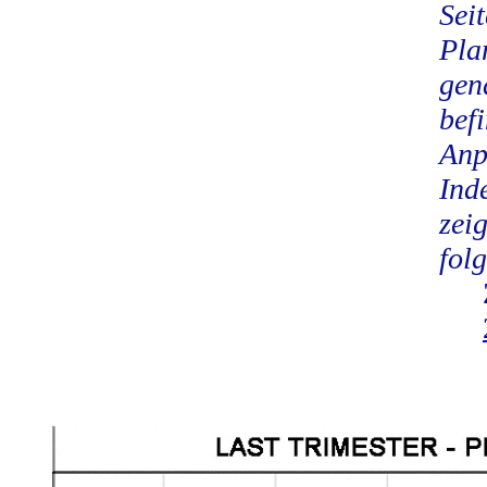
Sei
Pla
gen
befi
Anp
Ind
zei
folg