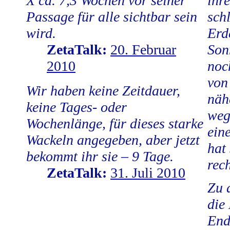
X ca. 7,3 Wochen vor seiner
ihr
Passage für alle sichtbar sein
sch
wird.
Erd
ZetaTalk:
20. Februar
Son
2010
noc
von
Wir haben keine Zeitdauer,
näh
keine Tages- oder
weg
Wochenlänge, für dieses starke
ein
Wackeln angegeben, aber jetzt
hat
bekommt ihr sie – 9 Tage.
rech
ZetaTalk:
31. Juli 2010
Zu 
die
End