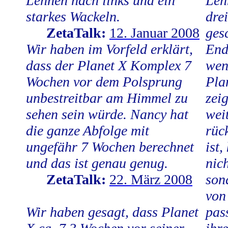
Lehnen nach links und ein
Leh
starkes Wackeln.
dre
ZetaTalk:
12. Januar 2008
ges
Wir haben im Vorfeld erklärt,
End
dass der Planet X Komplex 7
wen
Wochen vor dem Polsprung
Pla
unbestreitbar am Himmel zu
zei
sehen sein würde. Nancy hat
wei
die ganze Abfolge mit
rüc
ungefähr 7 Wochen berechnet
ist
und das ist genau genug.
nic
ZetaTalk:
22. März 2008
son
von
Wir haben gesagt, dass Planet
pas