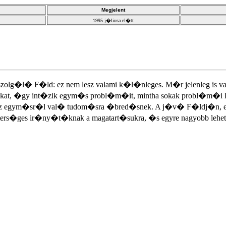
Megjelent
1995 j�liusa el�tt
szolg�l� F�ld: ez nem lesz valami k�l�nleges. M�r jelenleg is
ikat, �gy int�zik egym�s probl�m�it, mintha sokak probl�m�i
egym�sr�l val� tudom�sra �bred�snek. A j�v� F�ldj�n, ezek 
ters�ges ir�ny�t�knak a magatart�sukra, �s egyre nagyobb leh