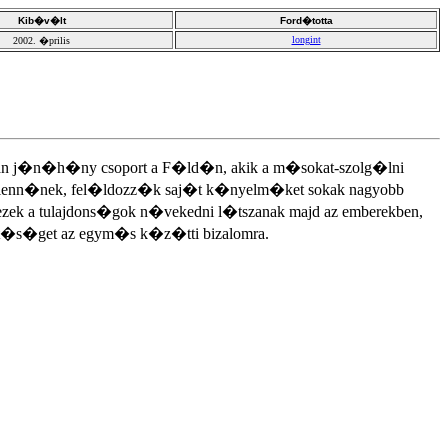
Kib�v�lt
Ford�totta
longint
2002. �prilis
 van j�n�h�ny csoport a F�ld�n, akik a m�sokat-szolg�lni
 lenn�nek, fel�ldozz�k saj�t k�nyelm�ket sokak nagyobb
a tulajdons�gok n�vekedni l�tszanak majd az emberekben,
et�s�get az egym�s k�z�tti bizalomra.