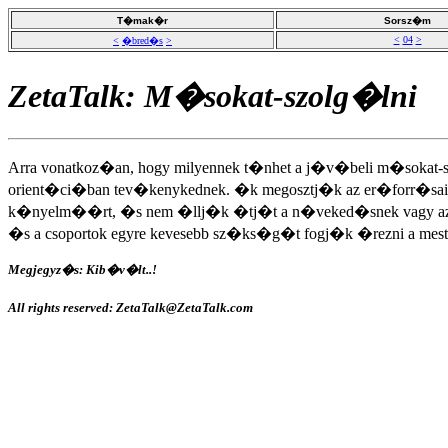
T�mak�r
Sorsz�m
<
04
>
<
�bred�s
>
ZetaTalk: M�sokat-szolg�lni
Arra vonatkoz�an, hogy milyennek t�nhet a j�v�beli m�sokat-
orient�ci�ban tev�kenykednek. �k megosztj�k az er�forr�sa
k�nyelm��rt, �s nem �llj�k �tj�t a n�veked�snek vagy az 
�s a csoportok egyre kevesebb sz�ks�g�t fogj�k �rezni a mes
Megjegyz�s: Kib�v�lt..!
All rights reserved: ZetaTalk@ZetaTalk.com