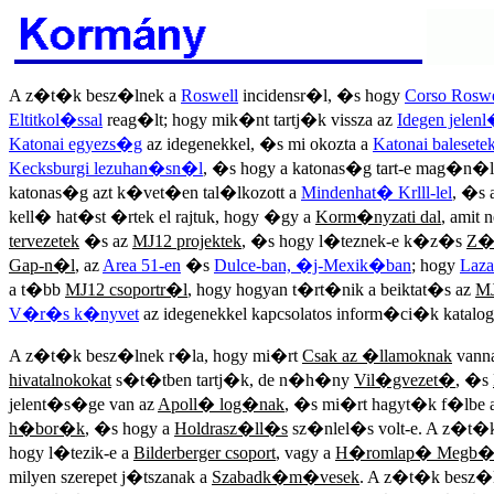
A z�t�k besz�lnek a
Roswell
incidensr�l, �s hogy
Corso Roswe
Eltitkol�ssal
reag�lt; hogy mik�nt tartj�k vissza az
Idegen jelenl
Katonai egyezs�g
az idegenekkel, �s mi okozta a
Katonai balesete
Kecksburgi lezuhan�sn�l
, �s hogy a katonas�g tart-e mag�n�
katonas�g azt k�vet�en tal�lkozott a
Mindenhat� Krlll-lel
, �s 
kell� hat�st �rtek el rajtuk, hogy �gy a
Korm�nyzati dal
, amit
tervezetek
�s az
MJ12 projektek
, �s hogy l�teznek-e k�z�s
Z�t
Gap-n�l
, az
Area 51-en
�s
Dulce-ban, �j-Mexik�ban
; hogy
Laza
a t�bb
MJ12 csoportr�l
, hogy hogyan t�rt�nik a beiktat�s az
MJ
V�r�s k�nyvet
az idegenekkel kapcsolatos inform�ci�k katal
A z�t�k besz�lnek r�la, hogy mi�rt
Csak az �llamoknak
vanna
hivatalnokokat
s�t�tben tartj�k, de n�h�ny
Vil�gvezet�
, �s
jelent�s�ge van az
Apoll� log�nak
, �s mi�rt hagyt�k f�lbe 
h�bor�k
, �s hogy a
Holdrasz�ll�s
sz�nlel�s volt-e. A z�t�k
hogy l�tezik-e a
Bilderberger csoport
, vagy a
H�romlap� Megb�
milyen szerepet j�tszanak a
Szabadk�m�vesek
. A z�t�k besz�