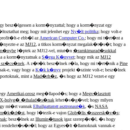
gy besz�lgessen a korm�nyzattal; hogy a korm�nyzat egy
oztathat meg; hogy mit jelenhet egy
Ny�lt politika
; hogy volt-e
rofit�lt-e ebb�l az
American Computer Co.
; hogy mi t�rt�nt a
�nyezte-e az
MJ12
, a titkos korm�nyzat megalak�t�s�t; hogy a
zm�nybe
l�ptek az MJ12-vel, miut�n
�ramkimarad�sokkal
da a korm�nyzatnak a
S�rga K�nyvet
; hogy mik az
MJ12
 sz�cs�nek
. A z�t�k besz�lnek r�la, hogy mi t�rt�nik a
Pine
ak-e, vagy hogy a
K�k k�nyv
projekt �szinte volt-e; besz�lnek
portoknak, mint a
Mad�rh�z
, �s hogy az MJ12 vezet-e egy
 egy
Amerikai-orosz
meg�llapod�s; hogy a
Megv�lasztott
X-bolyg� �thalad�s�nak
lehet�s�g�vel; hogy milyen
y mi�rt vannak
Elhallgattatott asztronaut�k
, �s
NASA
ttm�k�d�st
, hogy l�tezik-e vajon
Glob�lis �sszeesk�v�s
;
nak
; besz�lnek az
Illumin�tusok
igaz szerep�r�l, �s hogy
zi rendeltet�s�r�l; hogy az Egyes�lt �llamoknak vannak-e