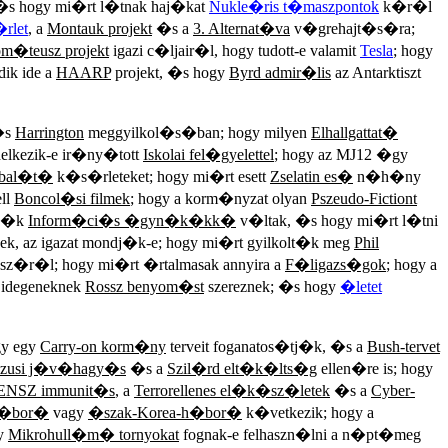
�s hogy mi�rt l�tnak haj�kat
Nukle�ris t�maszpontok
k�r�l
rlet
, a
Montauk projekt
�s a
3. Alternat�va
v�grehajt�s�ra;
om�teusz projekt
igazi c�ljair�l, hogy tudott-e valamit
Tesla
; hogy
ik ide a
HAARP
projekt, �s hogy
Byrd admir�lis
az Antarktiszt
s
Harrington
meggyilkol�s�ban; hogy milyen
Elhallgattat�
delkezik-e ir�ny�tott
Iskolai fel�gyelettel
; hogy az MJ12 �gy
bal�t�
k�s�rleteket; hogy mi�rt esett
Zselatin es�
n�h�ny
ll
Boncol�si filmek
; hogy a korm�nyzat olyan
Pszeudo-Fictiont
�k�k
Inform�ci�s �gyn�k�kk�
v�ltak, �s hogy mi�rt l�tni
ek, az igazat mondj�k-e; hogy mi�rt gyilkolt�k meg
Phil
z�r�l; hogy mi�rt �rtalmasak annyira a
F�ligazs�gok
; hogy a
 idegeneknek
Rossz benyom�st
szereznek; �s hogy
�letet
gy egy
Carry-on korm�ny
terveit foganatos�tj�k, �s a
Bush-tervet
szusi j�v�hagy�s
�s a
Szil�rd elt�k�lts�g
ellen�re is; hogy
ENSZ immunit�s
, a
Terrorellenes el�k�sz�letek
�s a
Cyber-
 h�bor�
vagy
�szak-Korea-h�bor�
k�vetkezik; hogy a
gy
Mikrohull�m� tornyokat
fognak-e felhaszn�lni a n�pt�meg