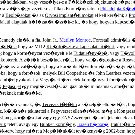
m�holdakban
, vagy vesz�lyes-e a
F�ldk�zeli objektumok
r�pte; 
ra val� v�gy vezette-e a Titkos Korm�nyzatot a
Philadelpia K�s�
y a
Beolt�sokat
�s az
Orvosi implant�tumokat
el kell ker�lni; a
Pr
latti alagutak
h�l�zat�t �ss�k-e ki, �s hogy hogyan kapcsol�d
Kennedy eln�k
, a fia,
John Jr.
,
Marilyn Monroe
,
Forestall admir�lis
�
k�d�st
; hogy az MJ12
Kif�rk�szi-e a kapcsolattart�kat
, vagy ren
e
; hogy a korm�nyzat vez�nyelt-e le
Tudatir�ny�t�
, vagy
T�vol
ikopterek
. A z�t�k besz�lnek r�la, hogy val�s�gosak-e a Roswe
t�s�hez a val�s�gra; hogy a kor�bbi t�vinform�ci�s �gyn
ba; hogy a forr�sok, melyek
Bill Cooperhez
�s
John Learhez
vezetn
y mi�rt gyakoriak a
Vegy�tett �zenetek
korm�nyzati forr�sok r�s
 Pegasi jel
egy megt�veszt�s; az igazi ok�t mindannak, ami�rt az
�reknek min�s�l-e.
mi t�r�n vannak, �s
Tervezik t�l�lni
a k�zelg� eltol�d�st; ho
z, k�l�n�s tekintettel a
Fegyverzet ellen�r�kre
, m�g a
Kongres
si megszor�t�sokat
vagy egy
ENSZ-szerepet
, �s mit jelentenek az
suk
felett, avagy egy
Bunker-korm�ny
,
Izraeli h�bor�
,
Irak-Ir�n
k-terv
, hogy mi�rt a
Meg�l�nk�lt tev�kenys�g
2002-ben; ho