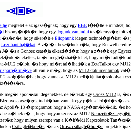
llje
megfelel-e az igazs�gnak; hogy egy
EBE
t�l�lte-e mindezt, ho
�t
bizony�t�k�t; hogy egy
Jogunk van tudni
tev�kenys�g mit v�lt
k
�z�n�t, hogy siker�lt-e
Ellopnunk
idegen technol�gi�kat, �s p
l
Lezuhant haj�kat
. A z�t�k besz�lnek r�la, hogy Roswell eredm
a
J� �s a Gonosz
csat�ja elkezd�d�tt; hogy a z�t�k egy
Egye
 nek�nk �nekeltek, tal�n megb�zhat� lehet; hogy mi�rt adt�k o
a-MJ12 c�lok
, �s hogy mi�rt tal�lhatj�k a ZetaTalkot egy
MJ12
r sportj�rm�ve
ott van-e m�g; hogy az
MJ12 dokumentumok
val�s
12 szolg�lat�ba
; hogy vannak-e
MJ12 mell�kjuttat�sok
olyan cso
ogiz�l�s�ra.
k meg�llapod�sai idegenekkel, de l�tezik egy
Orosz MJ12
is, �s
Bizonyos orsz�gok
tudat�ban vannak egy p�luseltol�d�s �s az
az
Apoll� 13
�rprogramot; hogy a
NASA
egy�ttm�k�dik, �s hog
 besz�lnek r�la, hogy hogyan szerez az MJ12
Nemzetk�zi egy�
zat�s
; hogy milyen szerepe van a
K�lf�ldi Kapcsolatok Tan�cs�
lnek a
Csillagh�bor�s
, �s az
Orosz csillagh�bor�s
projektek iga