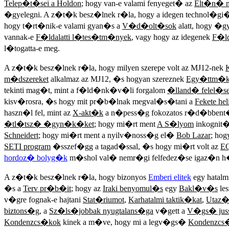
Telep�t�sei a Holdon
; hogy van-e valami fenyeget� az
Elt�n� 
�gyelegni. A z�t�k besz�lnek r�la, hogy a idegen technol�gi�
hogy t�rt�nik-e valami gyan�s a
V�d�olt�sok
alatt, hogy �g
vannak-e
F�ldalatti l�tes�tm�nyek
, vagy hogy az idegenek
F�lda
l�togatta-e meg.
A z�t�k besz�lnek r�la, hogy milyen szerepe volt az MJ12-nek
m�dszereket
alkalmaz az MJ12, �s hogyan szereznek
Egy�ttm�
tekinti mag�t, mint a f�ld�nk�v�li forgalom
�lland� felel�s
kisv�rosra, �s hogy mit pr�b�lnak megval�s�tani a
Fekete hel
haszn�l fel, mint az
X-akt�k
a n�pess�g fokozatos r�d�bben
�tl�tsz� �gyn�k�ket
; hogy mi�rt ment
A S�lyom
inkognit�
Schneidert
; hogy mi�rt ment a nyilv�noss�g el�
Bob Lazar
; hog
SETI program
�sszef�gg a tagad�ssal, �s hogy mi�rt volt az
EQ
hordoz� bolyg�k
m�shol val� nemr�gi felfedez�se igaz�n h
A z�t�k besz�lnek r�la, hogy bizonyos
Emberi elitek
egy hatal
�s a
Terv pr�b�it
; hogy az
Iraki benyomul�s
egy
Bakl�v�s
les
v�gre fognak-e hajtani
Stat�riumot
,
Karhatalmi taktik�kat
,
Utaz�
biztons�g
, a
Sz�ls�jobbak nyugtalans�ga
v�gett a
V�gs� jus
Kondenzcs�kok
kinek a m�ve, hogy mi a legv�gs�
Kondenzcs�