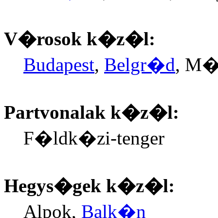
V�rosok k�z�l:
Budapest
,
Belgr�d
, M�
Partvonalak k�z�l:
F�ldk�zi-tenger
Hegys�gek k�z�l:
Alpok,
Balk�n