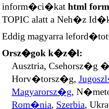
inform�ci�kat
html fo
TOPIC alatt a Neh�z Id�
Eddig magyarra leford�tott
Orsz�gok k�z�l:
Ausztria, Csehorsz�g �
Horv�torsz�g,
Jugosz
Magyarorsz�g
, N�meto
Rom�nia
,
Szerbia
, Ukra