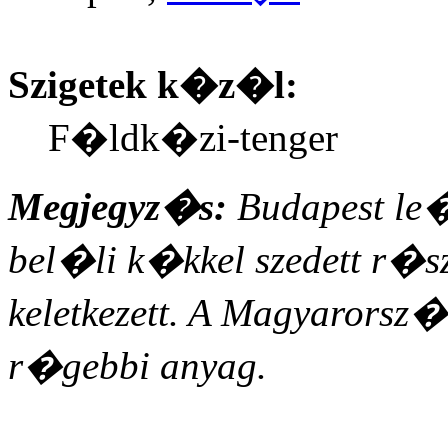
Szigetek k�z�l:
F�ldk�zi-tenger
Megjegyz�s:
Budapest le
bel�li k�kkel szedett r�
keletkezett. A Magyarorsz
r�gebbi anyag.