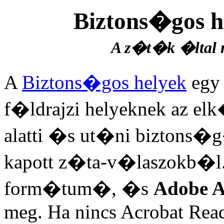
Biztons�gos 
A z�t�k �ltal 
A
Biztons�gos helyek
egy 
f�ldrajzi helyeknek az 
alatti �s ut�ni biztons
kapott z�ta-v�laszokb�l
form�tum�, �s
Adobe A
meg. Ha nincs Acrobat Rea