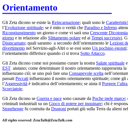
Orientamento
Gli Zeta dicono se esiste la
Reincarnazione
; quali sono le
Caratteristi
l’
Evoluzione spirituale
; se è mito o verità che
Paradiso e Inferno
attend
Ricongiungimento
un giorno e come vi sarà una
Crescente Dicotomia
giorno
e in relazione allo
Slittamento polare
ed ai
Tempi successivi
. G
Disincarnato
; quali saranno a secondo dell’orientamento le
Lezioni de
divertimento
nel Servizio-agli-Altri o se essi sono
Un pochino egoisti
;
l’orientamento differisce quando ci si trova
Sotto Attacco
.
Gli Zeta dicono come noi possiamo curare la nostra
Salute spirituale
e
EST
aiutano; come determinare il nostro orientamento rappresenta la le
influenzano ciò; se uno può fare una
Consapevole scelta
nell’orientam
passati
Peccati
influenzano il nostro orientamento spirituale; come gli 
l’
Aggressività
è indicativa dell’orientamento; se aiuta il
Porgere l’altr
Scorciatoie
.
Gli Zeta dicono se
Guerra e pace
sono causate da
Poche mele marce
;
criminali industriali su un
Gioco di potere per inquinare
; chi è respons
Stonehenge
fu costruita da
Dragoni
portati giù sulla Terra da alieni nel
All rights reserved: ZetaTalk@ZetaTalk.com