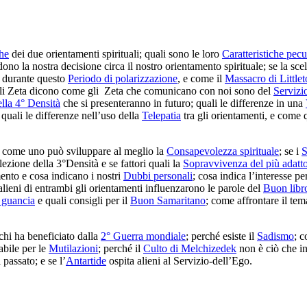
che
dei due orientamenti spirituali; quali sono le loro
Caratteristiche pecu
ono la nostra decisione circa il nostro orientamento spirituale; se la sce
durante questo
Periodo di polarizzazione
, e come il
Massacro di Little
li Zeta dicono come gli Zeta che comunicano con noi sono del
Servizio
lla 4° Densità
che si presenteranno in futuro; quali le differenze in una
 quali le differenze nell’uso della
Telepatia
tra gli orientamenti, e come 
 come uno può sviluppare al meglio la
Consapevolezza spirituale
; se i
S
zione della 3°Densità e se fattori quali la
Sopravvivenza del più adatt
ento e cosa indicano i nostri
Dubbi personali
; cosa indica l’interesse pe
alieni di entrambi gli orientamenti influenzarono le parole del
Buon libr
a guancia
e quali consigli per il
Buon Samaritano
; come affrontare il tem
 chi ha beneficiato dalla
2° Guerra mondiale
; perché esiste il
Sadismo
; c
abile per le
Mutilazioni
; perché il
Culto di Melchizedek
non è ciò che i
 passato; e se l’
Antartide
ospita alieni al Servizio-dell’Ego.