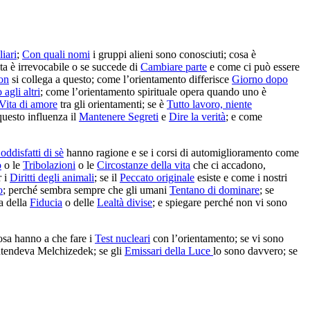
liari
;
Con quali nomi
i gruppi alieni sono conosciuti; cosa è
lta è irrevocabile o se succede di
Cambiare parte
e come ci può essere
ton
si collega a questo; come l’orientamento differisce
Giorno dopo
 agli altri
; come l’orientamento spirituale opera quando uno è
Vita di amore
tra gli orientamenti; se è
Tutto lavoro, niente
questo influenza il
Mantenere Segreti
e
Dire la verità
; e come
oddisfatti di sè
hanno ragione e se i corsi di automiglioramento come
o
o le
Tribolazioni
o le
Circostanze della vita
che ci accadono,
r i
Diritti degli animali
; se il
Peccato originale
esiste e come i nostri
o
; perché sembra sempre che gli umani
Tentano di dominare
; se
a della
Fiducia
o delle
Lealtà divise
; e spiegare perché non vi sono
osa hanno a che fare i
Test nucleari
con l’orientamento; se vi sono
ntendeva Melchizedek; se gli
Emissari della Luce
lo sono davvero; se