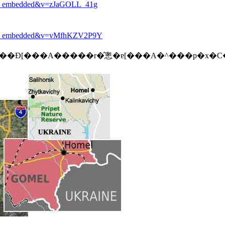
yer_embedded&v=zJaGOLL_41g
ayer_embedded&v=vMfhKZV2P9Y