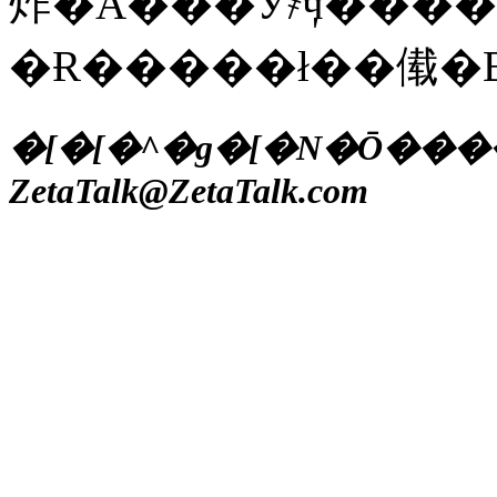
炸�A���Ў҂̈ӌ���
�Ɍ�����ł��傤�
�[�[�^�g�[�N�Ō����L�@25
ZetaTalk@ZetaTalk.com