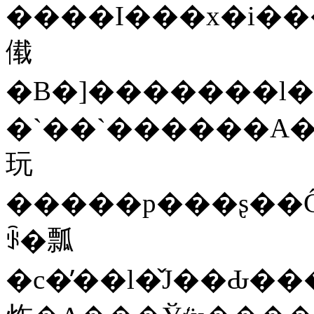
����I���x�i�����j�o�g�ł���A�F
傤
�B�]�������l�
�`��`������A�
玩
�����p���ʂ��Ĉӎv�`�B���Ȃ���A�����Ɨ����Ă��܂��B�]�c��
ꂩ�瓢
�c�̓��l�̌J��Ԃ��������܂��B���O�҂ɂƂ�A�