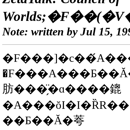
Worlds;�F��(�
Note: written by Jul 15, 19
�F���]�c��́A��
�F���A���Ƃ��Ă��Ȃ����ɒm���A�����_�ɉ����ā��S�O�ȏ�̏W�c��L���Ă���܂����A���̐
肪���̗̈�ɑ����鎞
��Ƃ��Ă�荂