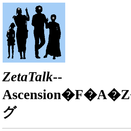
ZetaTalk
--
Ascension�F�
グ