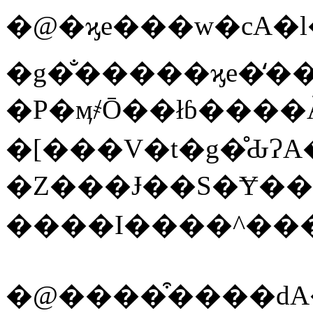
�@�ϗe���w�сA�l���قƂ�ǂ�
�P�ӎ҂Ō��łɓ����Ă
�[���V�t�g�̊ԂɁ
�Z���Ɉ��S�Ɏ�
����I����^��
�@����͒����ԁA�قƂ�ǂ��ׂĂ̑�R�������A�����̕ϗe�̊Ԃ