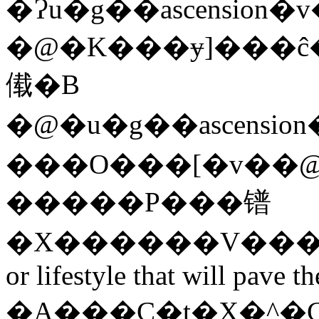
�Ɂu�g��ascension�v�
�@�K���ɏ]���ĉ
傤�B
�@�u�g��ascension�v�
���O���[�v��@���͂���܂��
�����P���镨
�X������V���ɂ�
or lifestyle that will pave t
�A���C�t�X�^�