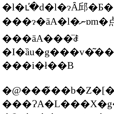
�l�ւ̕�d�l�ɂȂ邱�
���ɂ�āA�l�ނɒm�点���܂����A��
���āA���̈ꎞ
�I�ȁu�g���v�͂����A�ނ�̖����̉ƁA�
���i�ł��B
���ɁA�L���X�g��