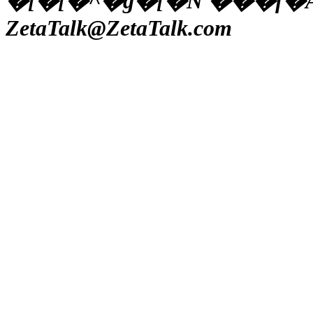
�[�[�^�g�[�N ���f�
ZetaTalk@ZetaTalk.com