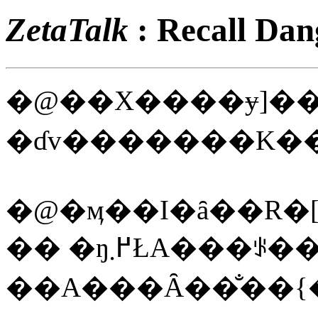
ZetaTalk
�@��X����ɏ]�
�@�ӎ��I�ȃ��R�
�� �ŋ߂܂ŁA���ꂪ���������Ɋ댯�ł��蓾
��A���Ȃ��̐��{�͔ނ�̌o���ɂ��Ęb�����l�����𔱂�