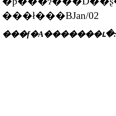
�p���ɂ���Ď��
���ł���BJan/02
���f�A�������ւ�: Zeta