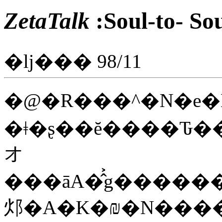
ZetaTalk
:Soul-to-
�ǉ��� 98/11
�@�R���^�N�e�B�́A�Ăі߂
�ǂ�ʂ��ĕ����Ԏ��A�ނ�̕����I�̑̂���������ŁA���
オ
���āA�̂͐g�������ޏ�ԂŁA���ׂĂ���e�[�u���̗₽���\�ʂ
邩�A�K�₪�N���