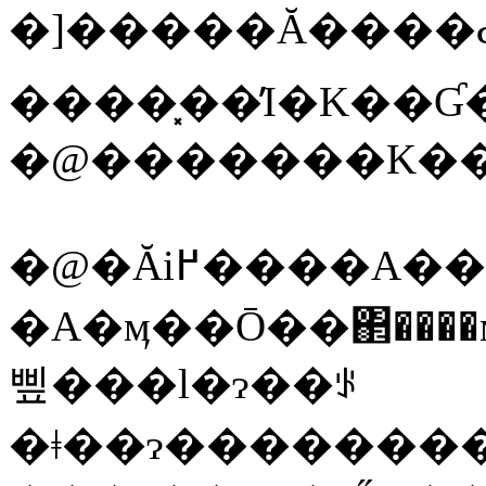
�]�����Ă����Ԃ
����͓��̓I�K��Ɠ
�@�Ăі߂����A�����ς��Ȃ��ł��낤
�A�ӎ��Ō��΂����
삪���l�ɂ��ꂪ
�ǂ��ɂ�������