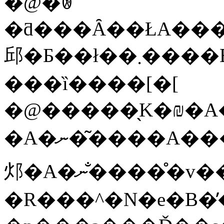
�@�ꂳ
�ƌ���Ȃ��ŁA���̌v����̂āA�V����
邱�Ƃ��ł��܂���
���ȉ����[�[
�@�����̖K�₪�A����قǕq
�A�ނ�͂����A�������S��g�ɂ��āA���݁A��������őO�̌v���f�O���āA�V�������Q�֌W�𔭓W�����
邩�A�ނ�̐����̊v���̕ω����n�߂Ă��悢
�R���^�N�e�B�̕