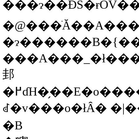
���ɂ��ĐS�ɍŐV
�@���ׂĂ��A��
�ɂ������B�{��
���A���_�ł���
邽
�߂ɗH�̗��E�o�����L�^���Ă��Ȃ��āA�B���
ꂽ�v���o�łȂ� �
�B