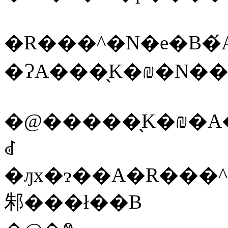
�R���^�N�e�B�́A
�@�����̖K�₪�A
ꂽ
�ԓx�ɂ��A�R���^�N�e�B�
邾���ł��B