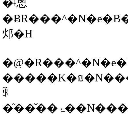
�ǂ̂悤
�ɃR���^�N�e�B
邩�H
�@�R���^�N�e�
�����K�₪�N��
ꂩ
�̑��̌��