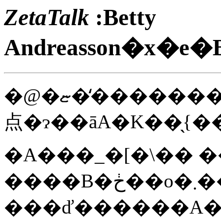
ZetaTalk
:Betty
Andreasson�x�
�@�ޏ��̒������U�̃R���^�N�g�Ƃ��₪�
点�ɂ��āA�K��̖{�
�A���_�[�\�� 
����B�ڂ��o�܂��l���������}