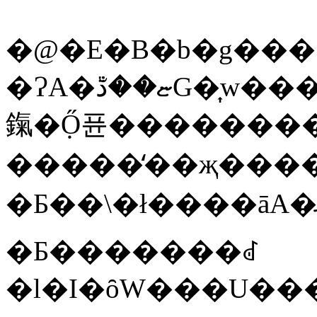
�@�E�B�b�g���[
�ɁA�ޏ��̐ڐG�͎w����������G�C���A�����܂񂾁A���������ӎ҂ł̔ނ�͔ނ�̋���ƕs�M�Ŕޏ��̏o�ŕ����ʐF���
鎎�݂Ő퓬�������
�����̒��җ������
�Ƃ��\�ł����āA�ނ炪���邱
�Ƃ�������ꂽ
�l�I�ȏW���U�