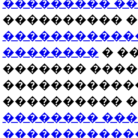
��������� �
���������� �
�����������
��������
� �
������� ����
������������
���������� �
�������� ��
�����������