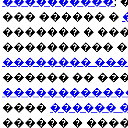
����������
;
��� ������ �
������� � ��
���������� 
�������� ��
������ �� ��
�����������
����
������ 
������ � ���