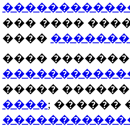
�����������
��� ���� ���
����
�������
���� �������
�����������
����� ������
����
; ������
�����������