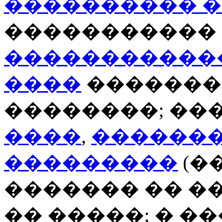
���������� 
�����������
�����������
����
�������
��������; ��
����
,
�������
���������
(�
������� �� �
�� �����; � �