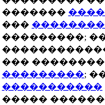
�������
����
���
��������
���������; �
�����������
��� �������
���������
; 
�����������
����� ������