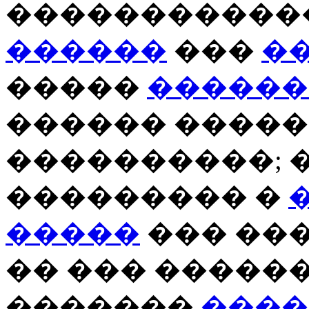
�����������
������
���
�
�����
������
������ �����
����������; 
��������� �
�����
��� ���
�� ��� �����
�������
����