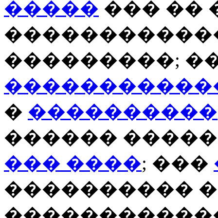
�����
��� �� 
�����������
���������; �
�����������
�
����������
������ �����
��� ����
; ���
���������� �
�����������