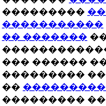
���������
��
�����������
�� �������
�
������������
��� ������ �
��������� ��
��
���������
��������� ��