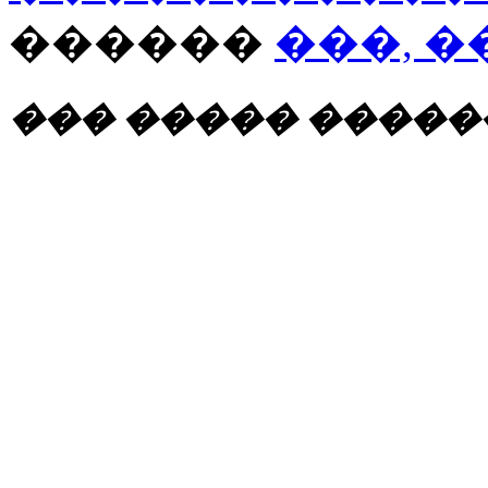
������
���, �
��� ����� ��������: 