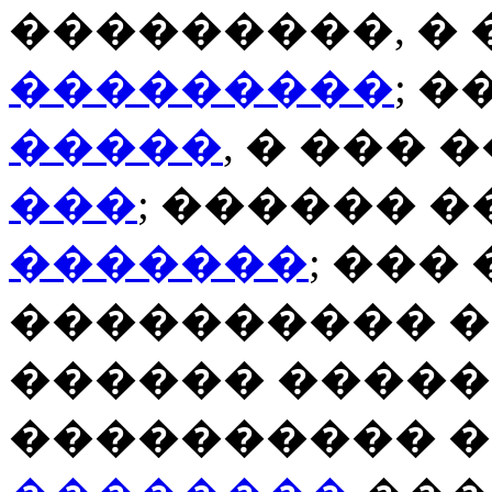
���������, �
���������
; 
�����
, � ���
���
; ������ 
�������
; ��
���������� �
������ ����
���������� 