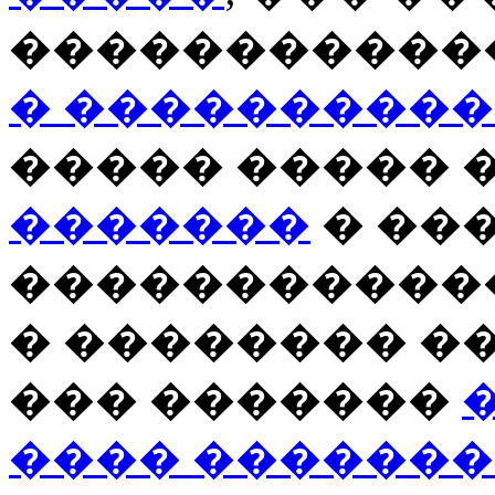
�����������
� ����������
����� ����� 
�������
� ��
�����������
� �������� �
��� �������
���� ������