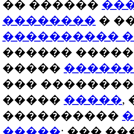
�� ������
��
��������
� �
���������� 
������ �����
�����
������
��� ��������
�����
�����
,
����������
�
�����
; ��� �