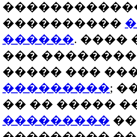
������������
����������
�
������
. ����
��� ��������
����� ��� ��
���������
; 
�� �� ����� 
���������
��
��������� ��