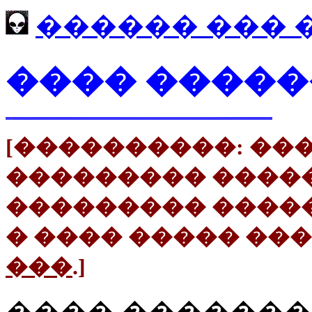
������ ��� 
���� ����
[����������: �����
��������� �����
��������� �����
� ���� ����� ��
���
.]
���� ������� 