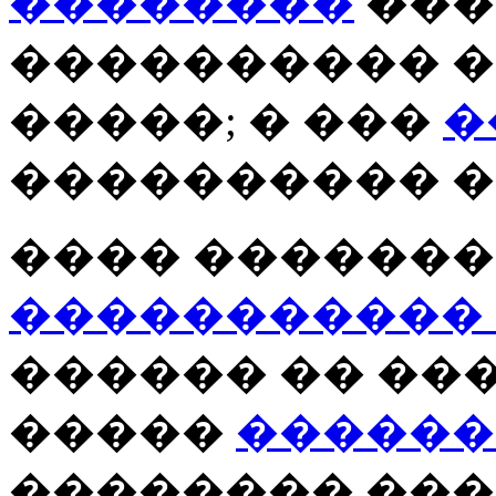
��������
���
���������� 
�����; � ���
�
���������� �
���� �������
�����������
������ �� ��
�����
������
�������� ��