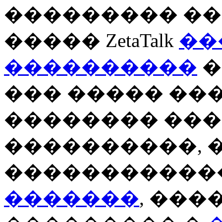
��������� ��
����� ZetaTalk
��
����������
�
��� ����� ��
�������� ���
����������, 
�����������
�������
, ���