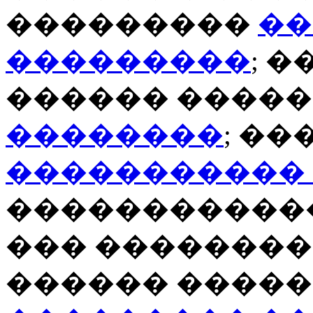
���������
��
���������
; 
������ �����
��������
; �
�����������
�����������
��� �������
������ ����