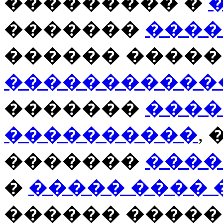
��������� �
�������
����
������ �����
�����������
�������
����
����������
,
�������
����
�
����� ���� 
������ �����