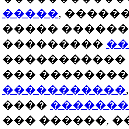
�����
, �����
����� ������
���������
��
����������� 
��� ��������
�����������
����
�������
��� ������, �