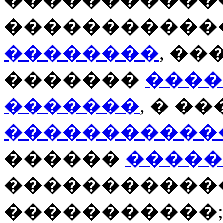
�����������
��������
, �
�������
����
�������
, � �
�����������
������
�����
�����������
�����������;