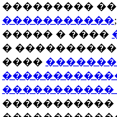
��������� ��
�����������
����� � ����
� ����������
����
�������
�����������
�����������
����������� 
�����������