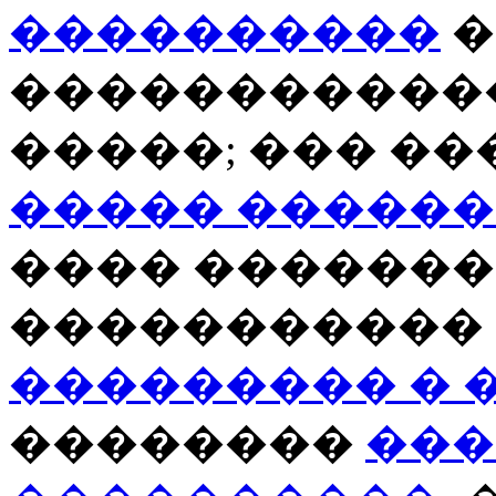
����������
�
�����������
�����; ��� �
����� �����
���� �������
�����������
��������� � 
��������
���