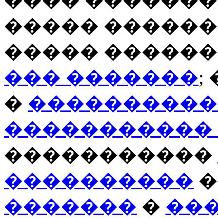
����� ������
����� �����
��� �������
;
�
����������
�����������
�����������
����������
�
�������
�
��