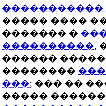
�����������
����� ���� �
������� �
��
����������
,
������ �����
��������
���
���
; ��� �� �
����� �����