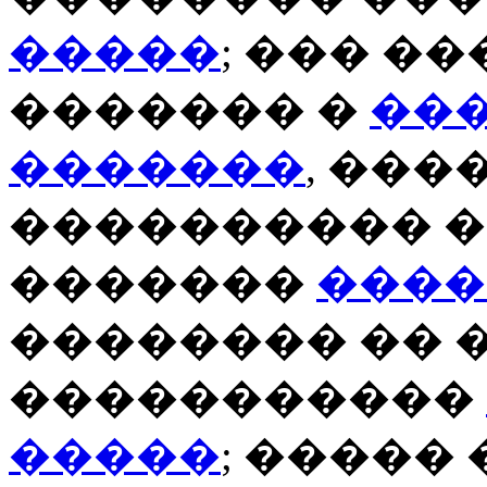
�����
; ��� �
������� �
��
�������
, ���
���������� �
�������
����
�������� �� 
�����������
�����
; �����