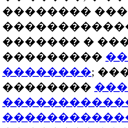
�������� ���
�����������
������� � ���
���������
��
��������
; ��
��������
���
�����������
�����������