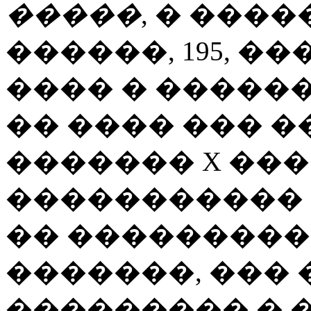
�����
, � ����
������, 195, �
���� � ������
�� ���� ��� 
������� X ���
����������� 
�� ���������
�������, ��� 
��������� � 