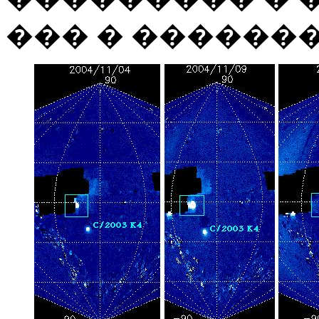
��� � ������