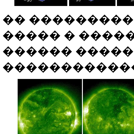
�� ���������
����� � ����
������ �����
������������