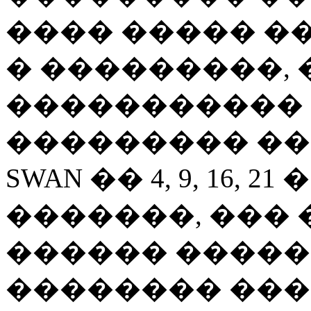
���� ����� �
� ���������,
����������� -5,
��������� �
SWAN �� 4, 9, 16, 
�������, ��� 
������ �����
�������� ���