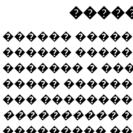
����
������ �����
������ ����� 
������� � ���
����� ������
��� ���������
����������
�
��������� ��