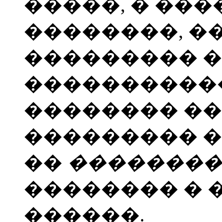
�����, � ���
��������, �
��������� 
�����������
�������� ��
��������� �
��
��������
�������� �
������.