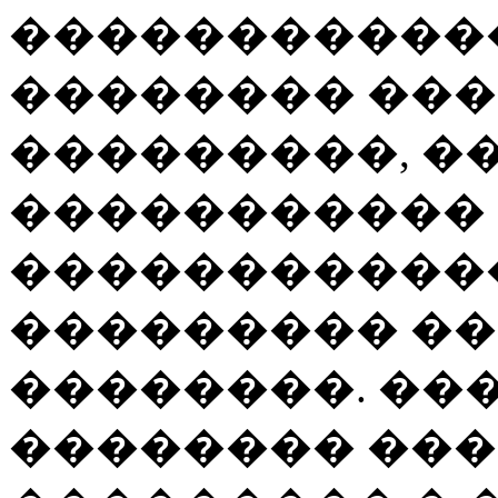
�����������
�������� ��
���������, �
����������� 
������������
��������� �
��������. ��
�������� ��