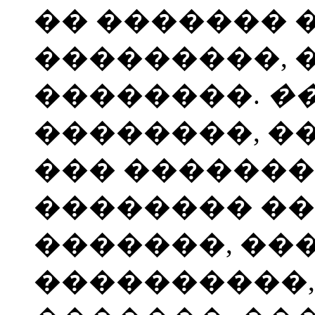
�� ������� 
���������,
��������.
�
��������, �
��� ��������
�������� ��
�������, ��
����������,