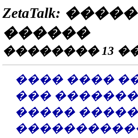
ZetaTalk: ��
������
�������� 13 ���
���� ���� �
��� �������
����� �����
����������