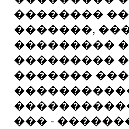
�������� ��
�������, ���
��������� 
��������� �
������� ���
�����������
����������
��� - �����