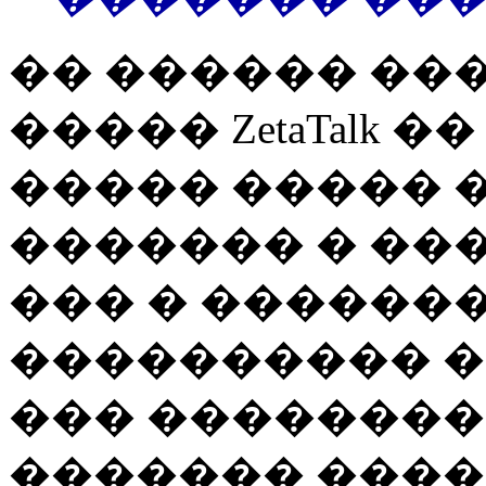
�� ������ ��
����� ZetaTalk 
����� ����� 
������� � ���
��� � �������
���������� �
��� ��������
������� ���