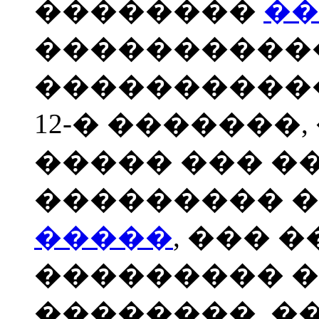
��������
��
����������
����������
12-� �������
����� ��� ��
��������� 
�����
, ��� 
��������� 
��������, 