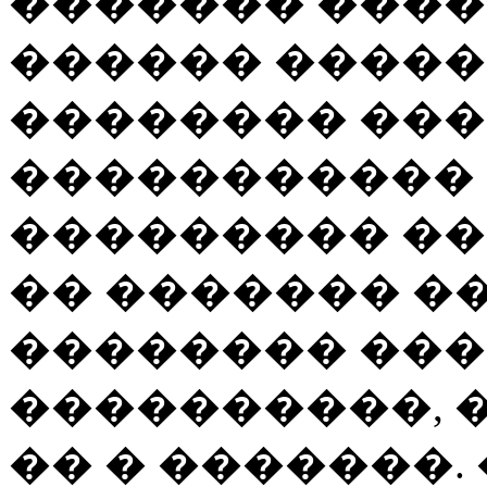
������� ����
������ �����
�������� ��
����������� 
��������� ��
�� ������� �
�������� ���
����������, 
�� � �������.