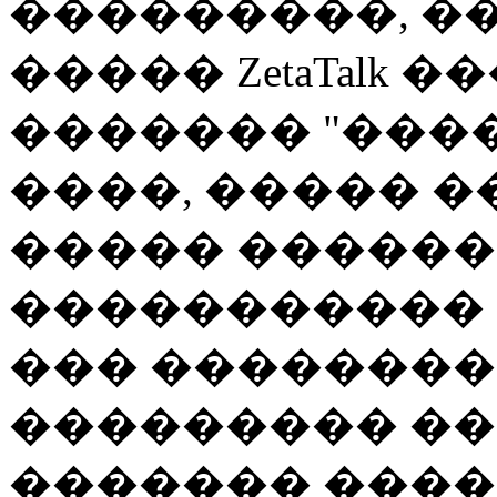
���������, ��
����� ZetaTalk �
������� "����
����, ����� 
����� ������
����������� 
��� ��������
��������� ��
������� ����