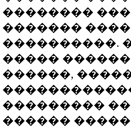
�������� ���
������� ���
����������. 
����� �����
������, �����
������������
��������� �� 
������ ������