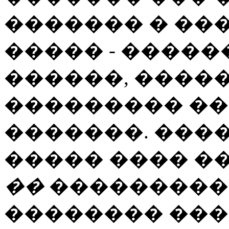
������� � ��
����� - ����
������, �����
��������� �
�������. ���
����� ���� �
��
���������, 
�������� ����