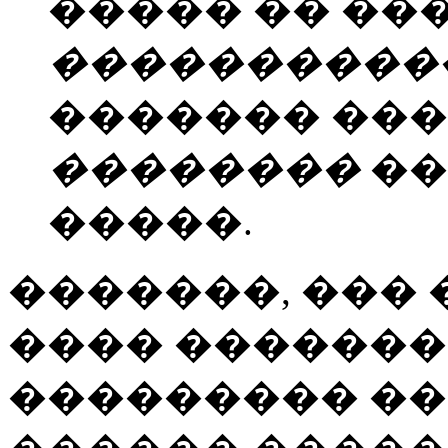
����� �� �
����������
������� ���
��������
��
�����.
�������, ��� 
���� �������
��������� ��