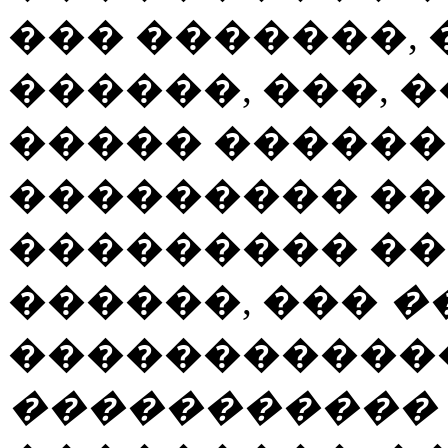
��� �������,
������, ���,
����� ������ 
��������� ��
��������� �����
������, ���
�
������������
�����������