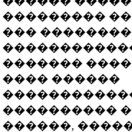
������ �����
��������� �
��� ���������
�����������
������� ���
���� ������
�����������
���������� 
������, ����