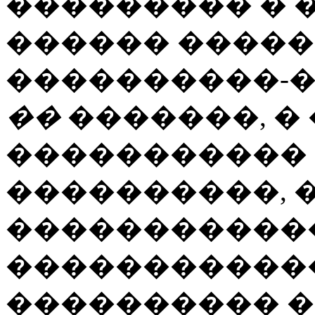
��������� � 
������ �����
����������-
��
�������, �
����������� 
����������, 
������������
�����������
���������� �