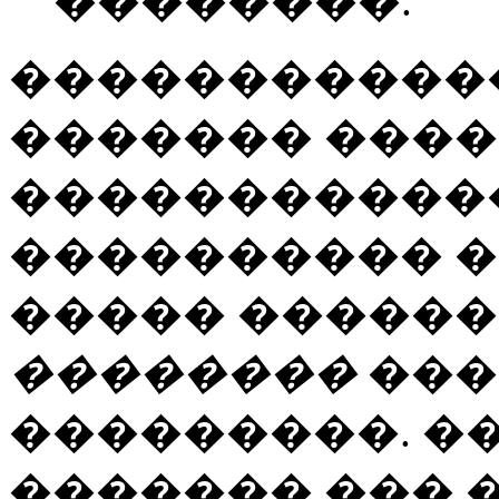
��������.
�����������
������� ����
�����������
���������� �
����� �������
��������
���
���������. �
������� ��� 