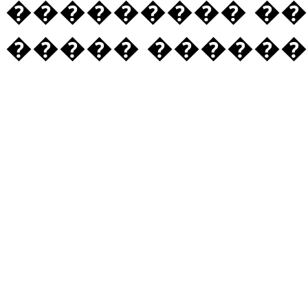
��������� ��
����� ������