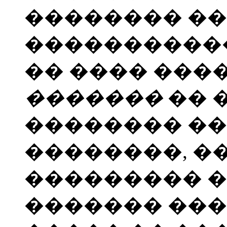
�������� �
�����������
�� ���� ����
�������
�� 
�������� ��
��������, �
��������� �
������� ��