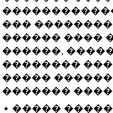
�����������
��� ��������
������ ���� �
������, �����
�������� ���
����� ������
������� ����
����� �����