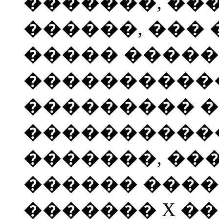
�������, ���
������, ���
����� �����
�����������
��������� �
����������
�������, ��
������ ���
������� X �