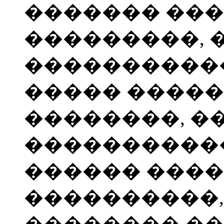
������� ��
���������, 
����������
����� �����
��������, �
����������
������ ���
����������,
�������� ��