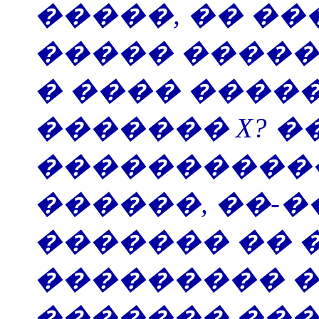
�����, �� ��
����� ����
� ���� ����
������� X? �
����������
������, ��-
������� ��
��������� �
������� ���