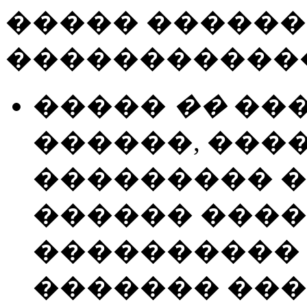
����� �����
�����������
�����
��
���
������, ���
��������� �
������ ����
���������� 
������� ���