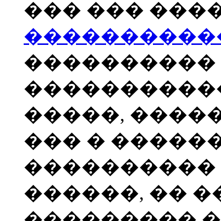
��� ��� ���
����������
����������
�����������
�����, ����
��� � ������
����������
������, �� 
��������� �