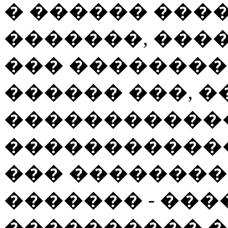
� ������ ���
�������, ����
��� ��������
������ ���, 
�����������
�����������
��� ��������
������� - ���
���������� �