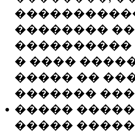
����������
�������� ��
���������� 
� ���� ����
����� �� ��
������� ���
����� �����
����� �����