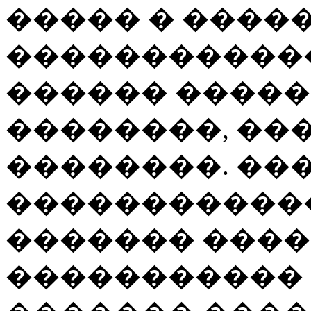
����� � �����
�����������
������ �����
��������, ��
��������. ��
������������
������� ����
����������� 