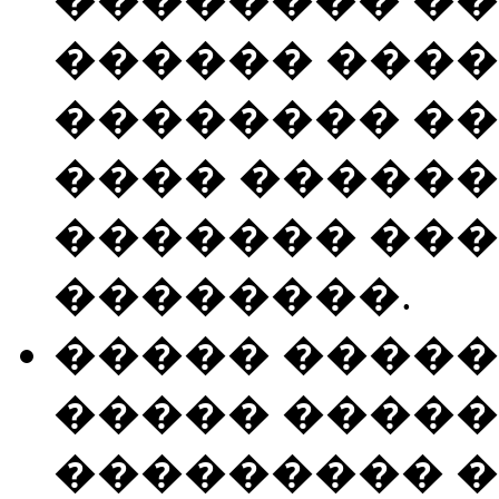
������ ����
�������� �
���� ������
������� ��
��������.
����� �����
����� �����
��������� 