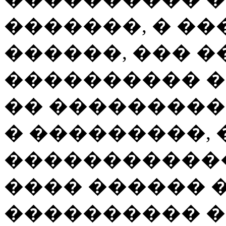
�������, � �
������, ��� �
���������� ��
�� ��������
� ���������, 
������������
���� ������ 
���������� �