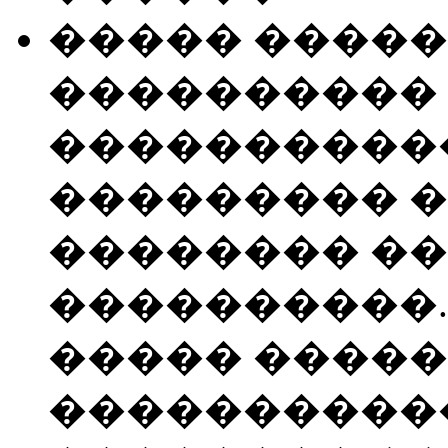
����� �����
���������� 
�����������
��������� 
�������� ��
����������.
����� ����
����������