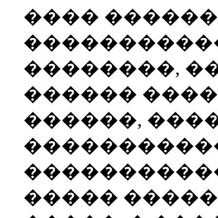
���� ������
����������
��������, �
������ ����
������, ���
����������
�����������
����� �����