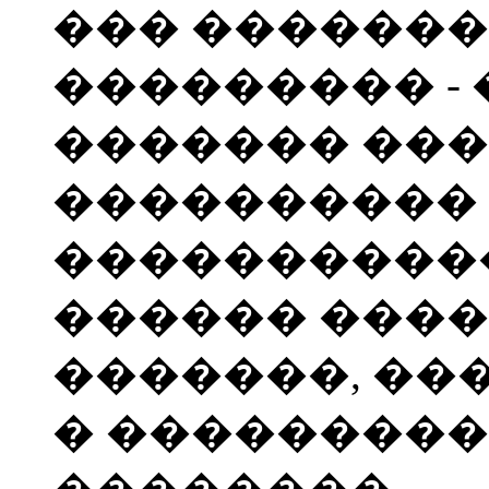
��� �������
��������� - 
������� ���
����������
�����������
������ ����
�������, ��
� ���������