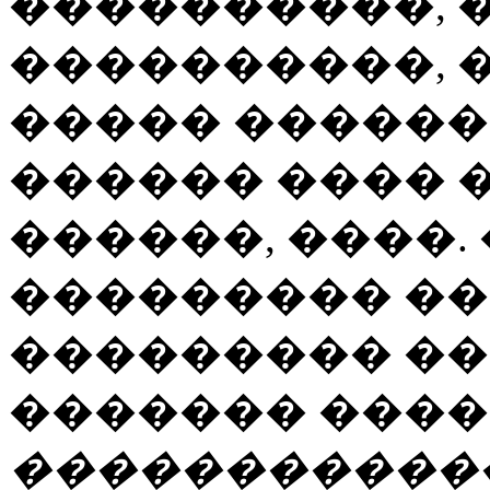
����������, 
����������, 
����� ������
������ ���� 
������, ����.
��������� ��
��������� ��
������� ���
�����������