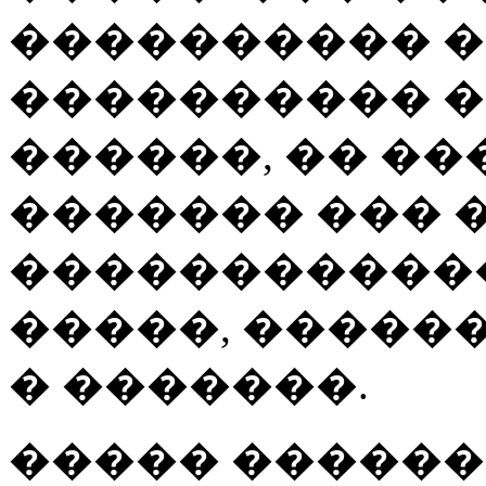
���������� 
���������� �
������, �� �
������� ��� 
������������
�����, �����
� �������.
����� ������