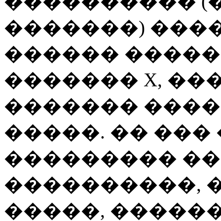
���������� (
�������) ���
������ �����
������� X, �
������� ����
�����. �� ���
��������� �
����������, 
�����, ������