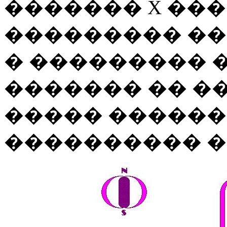
������� X ��
��������� ��
� ��������� 
������� �� ��
����� �����
���������� �