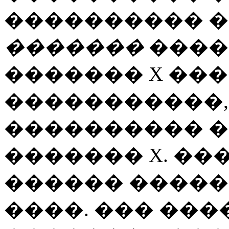
���������� 
�������
����
������� X ���
�����������,
���������� �
������� X. ��
������ �����
����. ��� ���