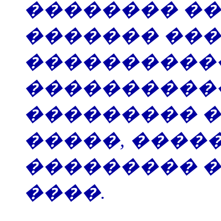
�������� ���
������� ���
����������� 
�����������
��������� 
�����, ����
��������� 
����.