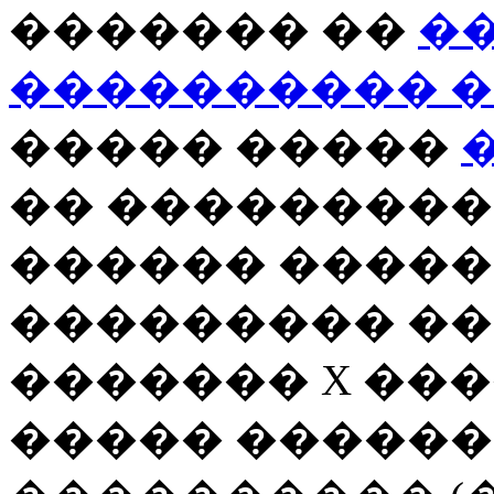
������� ��
�
���������� 
����� �����
�� ���������,
������ ����
��������� ��
������� X ���
����� ������