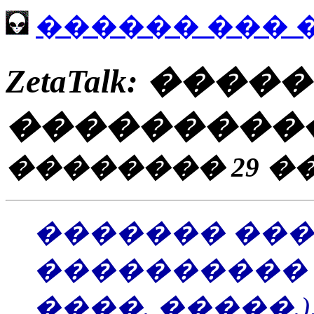
������ ��� 
ZetaTalk: ���
���������
�������� 29 ��
������� ��
���������� �
����. �����.),