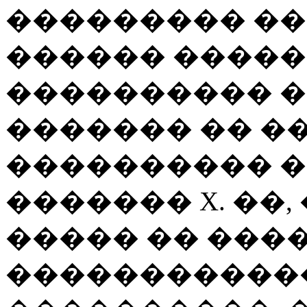
��������� ��
������ �����
���������� �
������� �� ��
���������� �
������� X. ��
����� �� ���
�����������