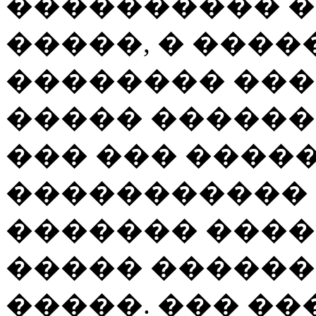
���������� �
�����, � ����
�������� ���
����� �������
��� ��� ����
����������� 
������� ����
����� ������
�����. ��� ��