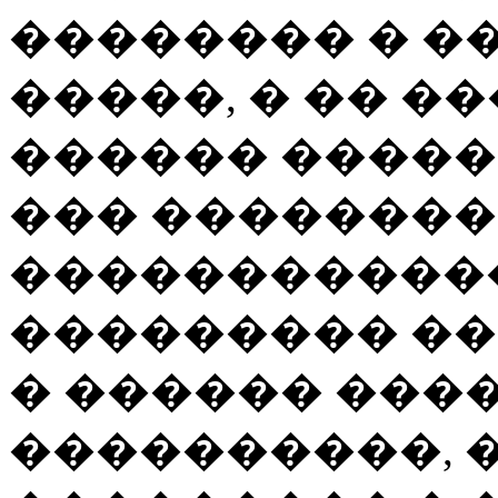
�������� � �
�����, � �� �
������ ������
��� ��������
������������
��������� ��
� ������ ����
����������, 