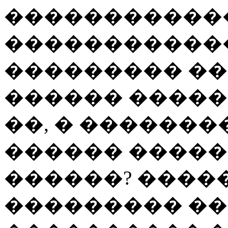
�����������
������������
��������� ��
������ �����
��, � �������
������ �����
������? ����
��������� ��