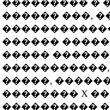
��������� � 
������ ���, 
������������
������ ������
����� ������
�����������,
�����, �����
�������� X �
���������� �