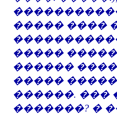
����������
����� ���� �
����������
����� �����
������ ����,
����� �����
������. ���
�������? � �