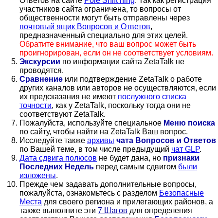
Ответов на сайте
Pole Shift ning
. Так как регистрация
участников сайта ограничена, то вопросы от
общественности могут быть отправлены через
почтовый ящик Вопросов и Ответов
,
предназначенный специально для этих целей.
Обратите внимание, что ваш вопрос может быть
проигнорирован, если он не соответствует условиям.
Экскурсии
по информации сайта ZetaTalk не
проводятся.
Сравнение
или подтверждение ZetaTalk о работе
других каналов или авторов не осуществляются, если
их предсказания не имеют
послужного списка
точности
, как у ZetaTalk, поскольку тогда они не
соответствуют ZetaTalk.
Пожалуйста, используйте специальное
Меню поиска
по сайту, чтобы найти на ZetaTalk Ваш вопрос.
Исследуйте также
архивы
чата Вопросов и Ответов
по Вашей теме, в том числе предыдущий
чат GLP
.
Дата сдвига полюсов
не будет дана, но
признаки
Последних Недель
перед самым сдвигом
были
изложены
.
Прежде чем задавать дополнительные вопросы,
пожалуйста, ознакомьтесь с разделом
Безопасные
Места
для своего региона и прилегающих районов, а
также выполните эти
7 Шагов
для определения