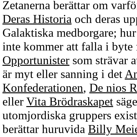
Zetanerna berättar om varf
Deras Historia
och deras upp
Galaktiska medborgare; hur
inte kommer att falla i byte
Opportunister
som strävar at
är myt eller sanning i det
An
Konfederationen
,
De nios 
eller
Vita Brödraskapet
säge
utomjordiska gruppers exist
berättar huruvida
Billy Mei