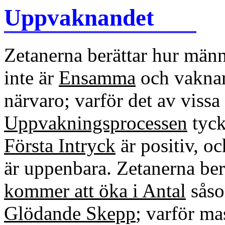
Uppvaknandet
Zetanerna berättar hur männi
inte är
Ensamma
och vaknar
närvaro; varför det av viss
Uppvakningsprocessen
tyck
Första Intryck
är positiv, oc
är uppenbara. Zetanerna be
kommer att öka i Antal
sås
Glödande Skepp
; varför ma