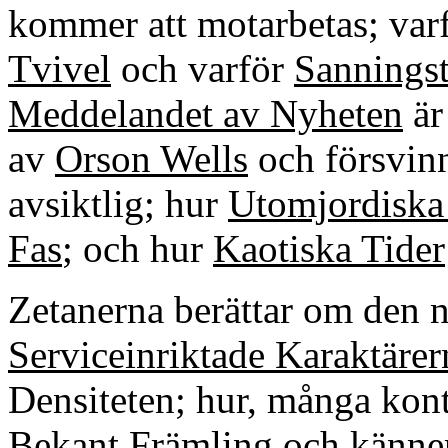
kommer att motarbetas; varf
Tvivel
och varför
Sanningst
Meddelandet av Nyheten
är
av
Orson Wells
och försvin
avsiktlig; hur
Utomjordiska
Fas
; och hur
Kaotiska Tider
Zetanerna berättar om den 
Serviceinriktade Karaktärer
Densiteten; hur, många konta
Bekant Främling
och känner