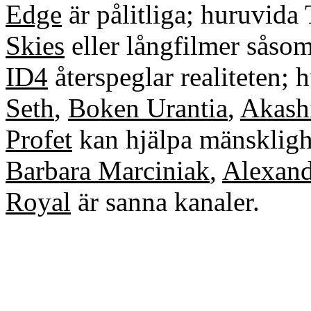
Edge
är pålitliga; huruvida
Skies
eller långfilmer såso
ID4
återspeglar realiteten;
Seth
,
Boken Urantia
,
Akash
Profet
kan hjälpa mänsklighe
Barbara Marciniak
,
Alexand
Royal
är sanna kanaler.