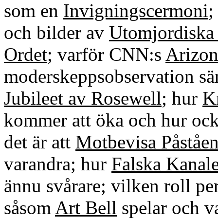
som en
Invigningscermoni
;
och bilder av
Utomjordiska
Ordet
; varför CNN:s
Arizon
moderskeppsobservation s
Jubileet av Rosewell
; hur
K
kommer att öka och hur oc
det är att
Motbevisa Påståe
varandra; hur
Falska Kanale
ännu svårare; vilken roll pe
såsom
Art Bell
spelar och v