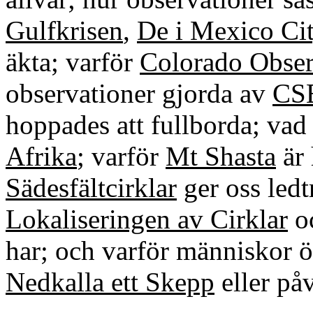
Gulfkrisen
,
De i Mexico Ci
äkta; varför
Colorado Obser
observationer gjorda av
CS
hoppades att fullborda; vad 
Afrika
; varför
Mt Shasta
är 
Sädesfältcirklar
ger oss led
Lokaliseringen av Cirklar
o
har; och varför människor ö
Nedkalla ett Skepp
eller på