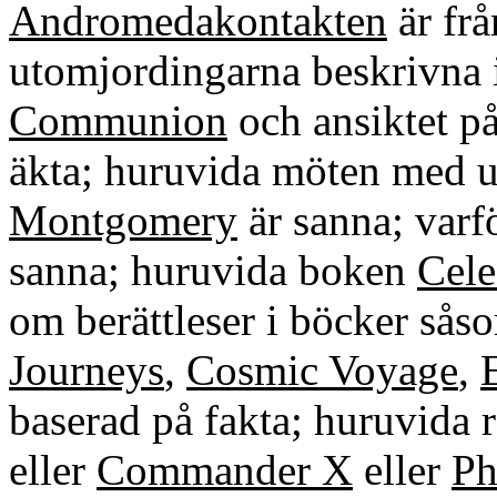
Andromedakontakten
är fr
utomjordingarna beskrivna 
Communion
och ansiktet p
äkta; huruvida möten med u
Montgomery
är sanna; varf
sanna; huruvida boken
Cele
om berättleser i böcker så
Journeys
,
Cosmic Voyage
,
baserad på fakta; huruvida 
eller
Commander X
eller
Ph