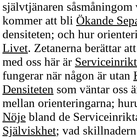
självtjänaren såsmåningom v
kommer att bli
Ökande Sepa
densiteten; och hur orienter
Livet
. Zetanerna berättar a
med oss här är
Serviceinrik
fungerar när någon är utan
Densiteten
som väntar oss är
mellan orienteringarna; hur
Nöje
bland de Serviceinrikt
Själviskhet
; vad skillnader