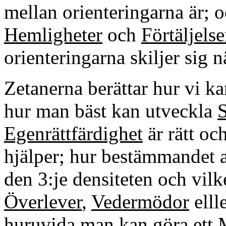
mellan orienteringarna är; 
Hemligheter
och
Förtäljels
orienteringarna skiljer sig n
Zetanerna berättar hur vi k
hur man bäst kan utveckla
S
Egenrättfärdighet
är rätt oc
hjälper; hur bestämmandet av
den 3:je densiteten och vil
Överlever
,
Vedermödor
elll
huruvida man kan göra ett