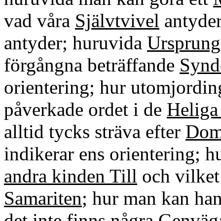
vad våra
Självtvivel
antyder
antyder; huruvida
Ursprung
förgångna beträffande
Synd
orientering; hur utomjordin
påverkade ordet i de
Heliga
alltid tycks sträva efter
Dom
indikerar ens orientering; h
andra kinden Till
och vilket
Samariten
; hur man kan ha
det inte finns några
Genväg