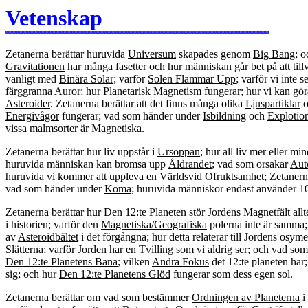
Vetenskap
Zetanerna berättar huruvida
Universum
skapades genom
Big Bang
; o
Gravitationen
har många fasetter och hur människan går bet på att til
vanligt med
Binära Solar
; varför
Solen Flammar Upp
; varför vi inte 
färggranna
Auror
; hur
Planetarisk Magnetism
fungerar; hur vi kan gör
Asteroider
. Zetanerna berättar att det finns många olika
Ljuspartiklar
o
Energivågor
fungerar; vad som händer under
Isbildning
och
Explotio
vissa malmsorter är
Magnetiska
.
Zetanerna berättar hur liv uppstår i
Ursoppan
; hur all liv mer eller mi
huruvida människan kan bromsa upp
Åldrandet
; vad som orsakar
Aut
huruvida vi kommer att uppleva en
Världsvid Ofruktsamhet
; Zetaner
vad som händer under
Koma
; huruvida människor endast använder 
Zetanerna berättar hur
Den 12:te Planeten
stör Jordens
Magnetfält
all
i historien; varför den
Magnetiska/Geografiska
polerna inte är samma; 
av
Asteroidbältet
i det förgångna; hur detta relaterar till Jordens osy
Slätterna
; varför Jorden har en
Tvilling
som vi aldrig ser; och vad so
Den 12:te Planetens Bana
; vilken
Andra Fokus
det 12:te planeten har;
sig; och hur
Den 12:te Planetens Glöd
fungerar som dess egen sol.
Zetanerna berättar om vad som bestämmer
Ordningen av Planeterna
i