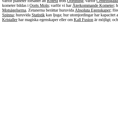
varför planeter forsätter att
Rotera
trots
Oordning
; varför
Centrifugalk
kometer bildas i
Oorts Moln
; varför vi har
Återkommande Kometer
; 
Motsägelserna
. Zetanerna berättar huruvida
Absoluta Egenskaper
; fö
Spinna
; huruvida
Statistik
kan ljuga; hur utomjordingar har kapacitet 
Kristaller
har magiska egenskaper eller om
Kall Fusion
är möjligt; oc