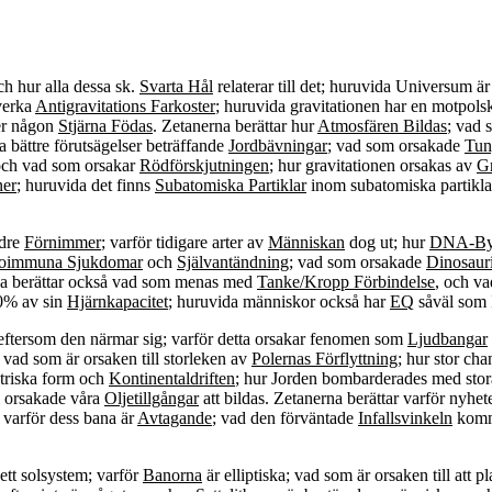
ch hur alla dessa sk.
Svarta Hål
relaterar till det; huruvida Universum är
lverka
Antigravitations Farkoster
; huruvida gravitationen har en motpols
ser någon
Stjärna Födas
. Zetanerna berättar hur
Atmosfären Bildas
; vad 
a bättre förutsägelser beträffande
Jordbävningar
; vad som orsakade
Tun
ch vad som orsakar
Rödförskjutningen
; hur gravitationen orsakas av
Gr
ner
; huruvida det finns
Subatomiska Partiklar
inom subatomiska partikla
ndre
Förnimmer
; varför tidigare arter av
Människan
dog ut; hur
DNA-By
oimmuna Sjukdomar
och
Självantändning
; vad som orsakade
Dinosaur
na berättar också vad som menas med
Tanke/Kropp Förbindelse
, och va
10% av sin
Hjärnkapacitet
; huruvida människor också har
EQ
såväl som 
teftersom den närmar sig; varför detta orsakar fenomen som
Ljudbangar
vad som är orsaken till storleken av
Polernas Förflyttning
; hur stor cha
metriska form och
Kontinentaldriften
; hur Jorden bombarderades med sto
m orsakade våra
Oljetillgångar
att bildas. Zetanerna berättar varför nyh
 varför dess bana är
Avtagande
; vad den förväntade
Infallsvinkeln
komme
 ett solsystem; varför
Banorna
är elliptiska; vad som är orsaken till att p