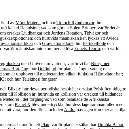
 fylld av
Mörk Materia
och har
Tid och Rymdkurvor
; hur
kraft kallad
Repulsion
; vad som gör att
Solen Brinner
; varför det är
som orsakar
Ljudbangar
och Jordens
Rotation
,
Tidvågor
och
guskaexplotionen
; och huruvida människan kan lyckas att
Avleda
avitationspartiklar
och
Gravitationsflöde
; hur
Partikelflöde
och
r; varför människan inte kommer att lösa
Enhets-Teorin
; och varför
ggblocken
ute i Universum varierar; varför vi har
Biorytmer
;
iernas Bortgång
; hur
Delfinljud
fortplantas långt i vatten; och
d som är upphovet till medvetandet; vilken funktion
Hjärnvågor
har;
IQ; och hur
Telekinesi
fungerar.
och
Blixtar
; hur dessa periodiska besök har orsakat
Polskiften
tidigare
nsen till
Kollision
är; huruvida en kollision var orsaken till bildandet
ra
Meteorer
i det förgångna; vad som orsakade de
Afrikanska
eterna om
Planet X
blev undertryckta; hur dess läge sammanfaller med
r att vara; hur den första och den
Andra
passagen kommer att skilja
laneternas banor är i ett
Plan
; varför planeter sällan har
Dubbla Banor
;