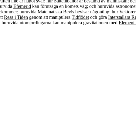
raften
inte är något svar; hur
Sattelitbanor
är bestämd av människan; och
hurvida
Efemerid
kan förutsäga en komets väg; och huruvida astronomer
rekommer; huruvida
Matematiska Bevis
bevisar någonting; hur
Vektorer
att
Resa i Tiden
genom att manipulera
Tidflödet
och göra
Interstallära R
h huruvida utomjordingarna kan manipulera gravitationen med
Element