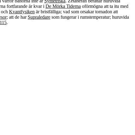
 varför banorna inte är
Symetriska
. Zetaneran berättar huruvida
na fortfarande är kvar i
De Mörka Tiderna
oförmögna att ta itu med
och
Kvantfysiken
är bristfälliga; vad som orsakar tornadon att
esor
; att de har
Supraledare
som fungerar i rumstemperatur; huruvida
 115
.