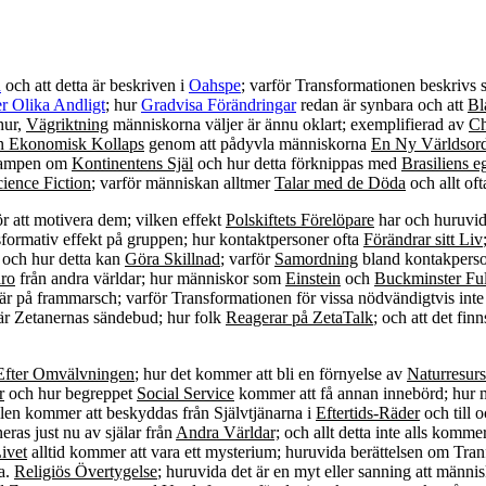
n
och att detta är beskriven i
Oahspe
; varför Transformationen beskrivs
r Olika Andligt
; hur
Gradvisa Förändringar
redan är synbara och att
Bl
hur,
Vägriktning
människorna väljer är ännu oklart; exemplifierad av
Ch
n Ekonomisk Kollaps
genom att pådyvla människorna
En Ny Världsor
kampen om
Kontinentens Själ
och hur detta förknippas med
Brasiliens 
ience Fiction
; varför människan alltmer
Talar med de Döda
och allt of
r att motivera dem; vilken effekt
Polskiftets Förelöpare
har och huruvi
sformativ effekt på gruppen; hur kontaktpersoner ofta
Förändrar sitt Liv
 och hur detta kan
Göra Skillnad
; varför
Samordning
bland kontakperson
aro
från andra världar; hur människor som
Einstein
och
Buckminster Ful
är på frammarsch; varför Transformationen för vissa nödvändigtvis in
r Zetanernas sändebud; hur folk
Reagerar på ZetaTalk
; och att det fi
Efter Omvälvningen
; hur det kommer att bli en förnyelse av
Naturresur
r
och hur begreppet
Social Service
kommer att få annan innebörd; hur m
llen kommer att beskyddas från Självtjänarna i
Eftertids-Räder
och till 
as just nu av själar från
Andra Världar;
och allt detta inte alls komme
ivet
alltid kommer att vara ett mysterium; huruvida berättelsen om Tra
a.
Religiös Övertygelse
; huruvida det är en myt eller sanning att männ