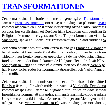
TRANSFORMATIONEN
Zetanerna berättar hur Jorden kommer att genomgå en
Transformatio
som har
Förhandskännedom
om detta; hur, många här på Jorden
Växe
kommer att orsaka en
Uppslitande Bestörtning
bland Själv-Tjänarna; 
olyckor; hur etablissimanget försöker hålla kontrollen och begränsa
E
Religioner
kommer att reagera; om
Stora Trupper
kommer att vinna 
Smältdegel
spelar i allt detta; hur Transformationen ibland skildras i
Sc
Zetanerna berättar om hur kontakterna ibland ges
Framtida Visioner
fö
beträffande det kommande Polskiftet; hur
Kontaktgrupper
har en tran
Tidpunkt
; hur kontaktpersoner upptäcker att de har
Ödet
i sina händer
förekommer; att det finns
Inkarnerade Hjälpare
eller andra
I vår Närv
Sociopatiska Gäng
är alltmer våldsamma men också varför
New Age
hur Nancy förbereddes för
Kommunikationsrollen
och
Varför Nancy
ä
är ej möjligt.
Zetanerna berättar hur människan kommer att förändras till det bättre
Rörelsen
är viktig för vår framtid; hur synen på
Värdefulla Egendoma
kommer att speglas i
Eftertids-Religioner
; hur Serviceinriktade samhä
Energikällor
kommer att användas; att många människokroppar inkarner
Utbyte
sen en bra tid tillbaka; Zetanerna förtäljer om
Meningen med L
många inte vet
Vem Man Skall Tro På
; varför många gör motstånd pg