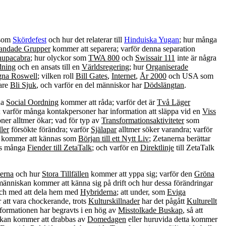
 som
Skördefest
och hur det relaterar till
Hinduiska Yugan
; hur många
andade Grupper
kommer att separera; varför denna separation
upacabra
; hur olyckor som
TWA 800
och
Swissair 111
inte är några
dning
och en ansats till en
Världsregering
; hur
Organiserade
egna Roswell
; vilken roll
Bill Gates
,
Internet
,
År 2000
och USA som
tare
Bli Sjuk
, och varför en del människor har
Dödslängtan
.
da
Social Oordning
kommer att råda; varför det är
Två Läger
; varför många kontakpersoner har information att släppa vid en
Viss
er alltmer ökar; vad för typ av
Transformationsaktiviteter
som
ler
försökte förändra; varför
Själapar
alltmer söker varandra; varför
te kommer att kännas som
Början till ett Nytt Liv
; Zetanerna berättar
nns många
Fiender till ZetaTalk
; och varför en
Direktlinje
till ZetaTalk
serna
och hur
Stora Tillfällen
kommer att yppa sig; varför den
Gröna
änniskan kommer att känna sig på drift och hur dessa förändringar
och med att dela hem med
Hybriderna
; att under, som
Eviga
r att vara chockerande, trots
Kulturskillnader
har det pågått
Kulturellt
nformationen har begravts i en hög av
Misstolkade Buskap
, så att
iskan kommer att drabbas av
Domedagen
eller huruvida detta kommer