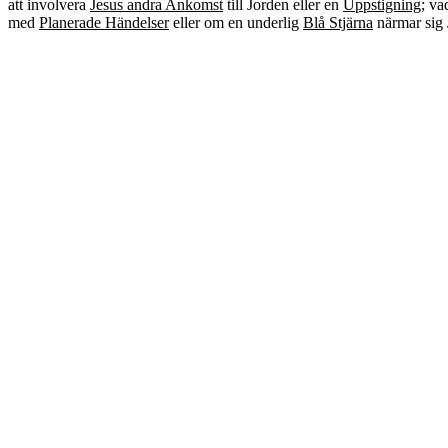
att involvera
Jesus andra Ankomst
till Jorden eller en
Uppstigning
; v
med
Planerade Händelser
eller om en underlig
Blå Stjärna
närmar sig 