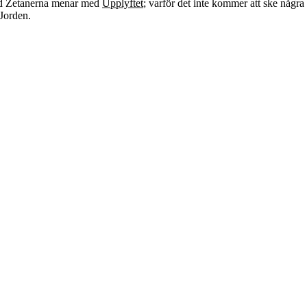
ad Zetanerna menar med
Upplyftet
; varför det inte kommer att ske några
Jorden.