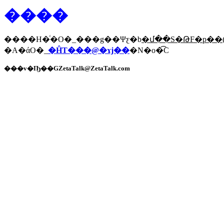
����
����H�ͨ�O�_���g��Ψƹ�b
�մ��S�ԹF�p��
�A�άO�_
�ĤT���@�ɤj��
�N�o�͡C
���v�Ҧ��GZetaTalk@ZetaTalk.com