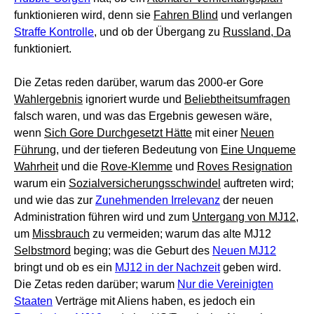
funktionieren wird, denn sie
Fahren Blind
und verlangen
Straffe Kontrolle
, und ob der Übergang zu
Russland, Da
funktioniert.
Die Zetas reden darüber, warum das 2000-er Gore
Wahlergebnis
ignoriert wurde und
Beliebtheitsumfragen
falsch waren, und was das Ergebnis gewesen wäre,
wenn
Sich Gore Durchgesetzt Hätte
mit einer
Neuen
Führung
, und der tieferen Bedeutung von
Eine Unqueme
Wahrheit
und die
Rove-Klemme
und
Roves Resignation
warum ein
Sozialversicherungsschwindel
auftreten wird;
und wie das zur
Zunehmenden Irrelevanz
der neuen
Administration führen wird und zum
Untergang von MJ12
,
um
Missbrauch
zu vermeiden; warum das alte MJ12
Selbstmord
beging; was die Geburt des
Neuen MJ12
bringt und ob es ein
MJ12 in der Nachzeit
geben wird.
Die Zetas reden darüber; warum
Nur die Vereinigten
Staaten
Verträge mit Aliens haben, es jedoch ein