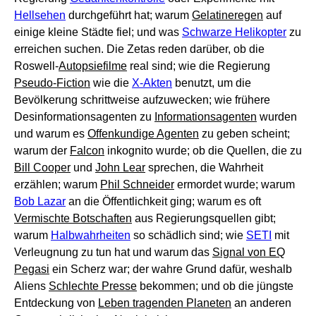
Hellsehen
durchgeführt hat; warum
Gelatineregen
auf
einige kleine Städte fiel; und was
Schwarze Helikopter
zu
erreichen suchen. Die Zetas reden darüber, ob die
Roswell-
Autopsiefilme
real sind; wie die Regierung
Pseudo-Fiction
wie die
X-Akten
benutzt, um die
Bevölkerung schrittweise aufzuwecken; wie frühere
Desinformationsagenten zu
Informationsagenten
wurden
und warum es
Offenkundige Agenten
zu geben scheint;
warum der
Falcon
inkognito wurde; ob die Quellen, die zu
Bill Cooper
und
John Lear
sprechen, die Wahrheit
erzählen; warum
Phil Schneider
ermordet wurde; warum
Bob Lazar
an die Öffentlichkeit ging; warum es oft
Vermischte Botschaften
aus Regierungsquellen gibt;
warum
Halbwahrheiten
so schädlich sind; wie
SETI
mit
Verleugnung zu tun hat und warum das
Signal von EQ
Pegasi
ein Scherz war; der wahre Grund dafür, weshalb
Aliens
Schlechte Presse
bekommen; und ob die jüngste
Entdeckung von
Leben tragenden Planeten
an anderen