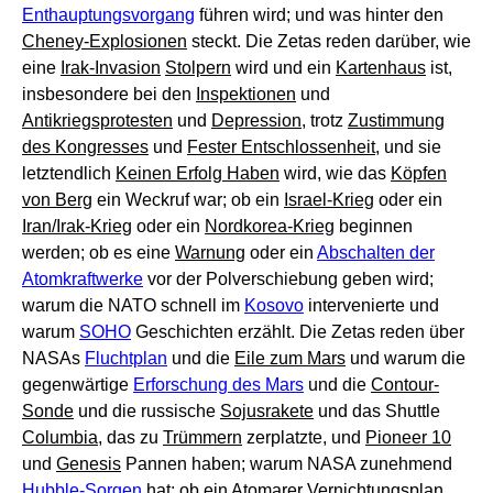
Enthauptungsvorgang
führen wird; und was hinter den
Cheney-Explosionen
steckt. Die Zetas reden darüber, wie
eine
Irak-Invasion
Stolpern
wird und ein
Kartenhaus
ist,
insbesondere bei den
Inspektionen
und
Antikriegsprotesten
und
Depression
, trotz
Zustimmung
des Kongresses
und
Fester Entschlossenheit
, und sie
letztendlich
Keinen Erfolg Haben
wird, wie das
Köpfen
von Berg
ein Weckruf war; ob ein
Israel-Krieg
oder ein
Iran/Irak-Krieg
oder ein
Nordkorea-Krieg
beginnen
werden; ob es eine
Warnung
oder ein
Abschalten der
Atomkraftwerke
vor der Polverschiebung geben wird;
warum die NATO schnell im
Kosovo
intervenierte und
warum
SOHO
Geschichten erzählt. Die Zetas reden über
NASAs
Fluchtplan
und die
Eile zum Mars
und warum die
gegenwärtige
Erforschung des Mars
und die
Contour-
Sonde
und die russische
Sojusrakete
und das Shuttle
Columbia
, das zu
Trümmern
zerplatzte, und
Pioneer 10
und
Genesis
Pannen haben; warum NASA zunehmend
Hubble-Sorgen
hat; ob ein
Atomarer Vernichtungsplan