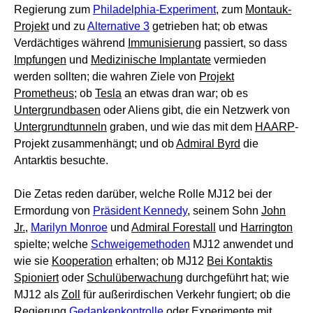
Regierung zum
Philadelphia-Experiment
, zum
Montauk-
Projekt
und zu
Alternative 3
getrieben hat; ob etwas
Verdächtiges während
Immunisierung
passiert, so dass
Impfungen
und
Medizinische Implantate
vermieden
werden sollten; die wahren Ziele von
Projekt
Prometheus
; ob
Tesla
an etwas dran war; ob es
Untergrundbasen
oder Aliens gibt, die ein Netzwerk von
Untergrundtunneln
graben, und wie das mit dem
HAARP
-
Projekt zusammenhängt; und ob
Admiral Byrd
die
Antarktis besuchte.
Die Zetas reden darüber, welche Rolle MJ12 bei der
Ermordung von
Präsident Kennedy
, seinem Sohn
John
Jr.
,
Marilyn Monroe
und
Admiral Forestall
und
Harrington
spielte; welche
Schweigemethoden
MJ12 anwendet und
wie sie
Kooperation
erhalten; ob MJ12
Bei Kontaktis
Spioniert
oder
Schulüberwachung
durchgeführt hat; wie
MJ12 als
Zoll
für außerirdischen Verkehr fungiert; ob die
Regierung
Gedankenkontrolle
oder Experimente mit