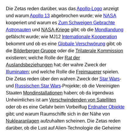
Die Zetas reden darüber, was das
Apollo-Logo
anzeigt
und warum
Apollo 13
abgebrochen wurde; wie
NASA
kooperiert und warum es
Zum Schweigen Gebrachte
Astronauten
und
NASA-Kriege
gibt; ob die
Mondlandung
gefälscht wurde; wie MJ12
Internationale Kooperation
bekommt und ob es eine
Globale Verschwörung
gibt; ob
die
Bilderberger-Gruppe
oder die
Trilaterale Kommission
existieren; welche Rolle der
Rat der
Auslandsbeziehungen
hat; der wahre Zweck der
Illuminaten
; und welche Rolle die
Freimauerer
spielen.
Die Zetas reden über den wahren Zweck der
Star Wars
-
und
Russischen Star Wars
-Projekte; ob die Vereinigten
Staaten
Mondinstallationen
haben; ob da irgendwas
Unheimliches ist am
Verschwindenden von Satelliten
oder ob es eine Gefahr beim Vorbeiflug
Erdnaher Objekte
gibt; und warum Raumschiffe sich in der Nähe von
Nuklearanlagen
aufzuhalten scheinen. Die Zetas reden
darüber, ob die Lust auf Alien-Technologie die Geheime