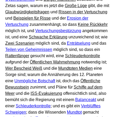
Zetas sagen, warum es jetzt die
Große Lüge
gibt, die mit
Glaubwürdigkeitsfragen
und
Rissen in der Vertuschung
und
Beispielen für Risse
und der
Erosion der
Vertuschung
zusammenhängt, so dass
Keine Rückkehr
möglich ist, und
Vertuschungsbestürzung
angekommen
ist, und eine
Schwache Erklärung
unzureichend ist; wie
Zwei Szenarien
möglich sind, da
Enträtselung
und das
Teilen von Geheimnissen
möglich sind, so dass ein
Rattenfänger
gesucht wird, eine
Schleuderkontrolle
aufgrund der
Öffentlichen Wahrnehmung
notwendig ist;
Wer Bescheid Weiß
und die
Mundtoten Medien
eine
Sorge sind; warum die Annäherung des 12. Planeten
eine
Unmögliche Botschaft
ist, doch das
Öffentliche
Bewusstsein
zunimmt, und Pläne für
Schiffe auf dem
Meer
und die
ISS-Evakuierung
offensichtlich sind, also
bemüht sich die Regierung mit einem
Balanceakt
und
einer
Schleuderkontrolle
; und es gibt ein
Verblüfftes
Schweigen
; dass die Wissenden
Mundtot
gemacht