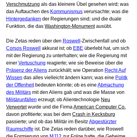
Verschmutzung
als das kleinere Übel gesehen wird; was
das Auftauchen des
Kommunismus
verursachte; was die
Hintergedanken
der Regierungen sind; und die duale
Funktion, die das
Washington-Monument
ausübt.
Die Zetas reden über den
Roswell
-Zwischenfall und ob
Corsos Roswell
akkurat ist; ob
EBE
überlebt hat, um sich
mit der Regierung zu unterhalten; wie die Regierung mit
einer
Vertuschung
reagierte; wie sie Beweise über die
Präsenz der Aliens
zurückhält; wie Operation
Recht Auf
Wissen
das alles vielleicht ändern kann; was eine
Politk
der Offenheit
bedeuten könnte; ob es eine
Abmachung
des Militärs
mit den Aliens gab und was die Masse von
Militärunfällen
erzeugt; ob Alientechnologie
Neu
Verwertet
wurde und die Firma
American Computer Co.
davon profitierte; was bei dem
Crash in Kecksburg
passierte; und ob das Militär im Besitz
Abgestürzter
Raumschiffe
ist. Die Zetas reden darüber, wie Roswell
die Formierung von
MJ12
zur Folge hatte, die Geheime