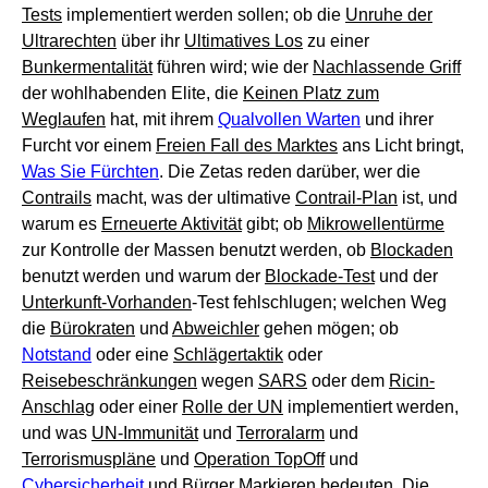
Tests
implementiert werden sollen; ob die
Unruhe der
Ultrarechten
über ihr
Ultimatives Los
zu einer
Bunkermentalität
führen wird; wie der
Nachlassende Griff
der wohlhabenden Elite, die
Keinen Platz zum
Weglaufen
hat, mit ihrem
Qualvollen Warten
und ihrer
Furcht vor einem
Freien Fall des Marktes
ans Licht bringt,
Was Sie Fürchten
. Die Zetas reden darüber, wer die
Contrails
macht, was der ultimative
Contrail-Plan
ist, und
warum es
Erneuerte Aktivität
gibt; ob
Mikrowellentürme
zur Kontrolle der Massen benutzt werden, ob
Blockaden
benutzt werden und warum der
Blockade-Test
und der
Unterkunft-Vorhanden
-Test fehlschlugen; welchen Weg
die
Bürokraten
und
Abweichler
gehen mögen; ob
Notstand
oder eine
Schlägertaktik
oder
Reisebeschränkungen
wegen
SARS
oder dem
Ricin-
Anschlag
oder einer
Rolle der UN
implementiert werden,
und was
UN-Immunität
und
Terroralarm
und
Terrorismuspläne
und
Operation TopOff
und
Cybersicherheit
und
Bürger Markieren
bedeuten. Die