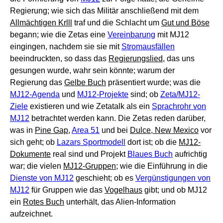
Regierung; wie sich das Militär anschließend mit dem
Allmächtigen Krlll
traf und die Schlacht um
Gut und Böse
begann; wie die Zetas eine
Vereinbarung
mit MJ12
eingingen, nachdem sie sie mit
Stromausfällen
beeindruckten, so dass das
Regierungslied
, das uns
gesungen wurde, wahr sein könnte; warum der
Regierung das
Gelbe Buch
präsentiert wurde; was die
MJ12-Agenda
und
MJ12-Projekte
sind; ob
Zeta/MJ12-
Ziele
existieren und wie Zetatalk als ein
Sprachrohr von
MJ12
betrachtet werden kann. Die Zetas reden darüber,
was in
Pine Gap
,
Area 51
und bei
Dulce, New Mexico
vor
sich geht; ob
Lazars Sportmodell
dort ist; ob die
MJ12-
Dokumente
real sind und Projekt
Blaues Buch
aufrichtig
war; die vielen
MJ12-Gruppen
; wie die Einführung in die
Dienste von MJ12
geschieht; ob es
Vergünstigungen von
MJ12
für Gruppen wie das
Vogelhaus
gibt; und ob MJ12
ein
Rotes Buch
unterhält, das Alien-Information
aufzeichnet.