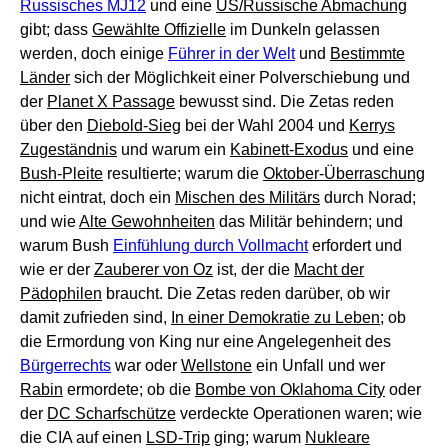
Russisches MJ12
und eine
US/Russische Abmachung
gibt; dass
Gewählte Offizielle
im Dunkeln gelassen
werden, doch einige
Führer in der Welt
und
Bestimmte
Länder
sich der Möglichkeit einer Polverschiebung und
der
Planet X Passage
bewusst sind. Die Zetas reden
über den
Diebold-Sieg
bei der Wahl 2004 und
Kerrys
Zugeständnis
und warum ein
Kabinett-Exodus
und eine
Bush-Pleite
resultierte; warum die
Oktober-Überraschung
nicht eintrat, doch ein
Mischen des Militärs
durch Norad;
und wie
Alte Gewohnheiten
das Militär behindern; und
warum Bush
Einfühlung durch Vollmacht
erfordert und
wie er der
Zauberer von Oz
ist, der die
Macht der
Pädophilen
braucht. Die Zetas reden darüber, ob wir
damit zufrieden sind,
In einer Demokratie zu Leben
; ob
die Ermordung von King nur eine Angelegenheit des
Bürgerrechts
war oder
Wellstone
ein Unfall und wer
Rabin
ermordete; ob die
Bombe von Oklahoma City
oder
der
DC Scharfschütze
verdeckte Operationen waren; wie
die CIA auf einen
LSD-Trip
ging; warum
Nukleare