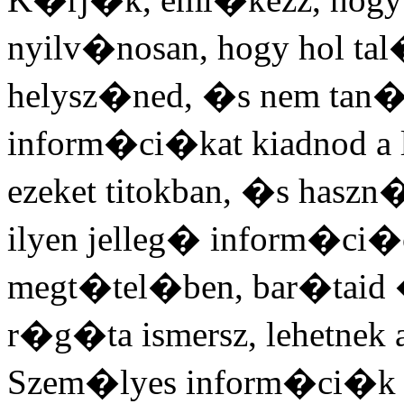
nyilv�nosan, hogy hol t
helysz�ned, �s nem tan�
inform�ci�kat kiadnod a l
ezeket titokban, �s haszn
ilyen jelleg� inform�ci
megt�tel�ben, bar�taid �
r�g�ta ismersz, lehetnek 
Szem�lyes inform�ci�k k