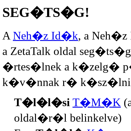
SEG�TS�G!
A
Neh�z Id�k
, a Neh�z
a ZetaTalk oldal seg�ts�ge
�rtes�lnek a k�zelg� p
k�v�nnak r� k�sz�lni
T�l�l�si
T�M�K
(
oldal�r�l belinkelve)