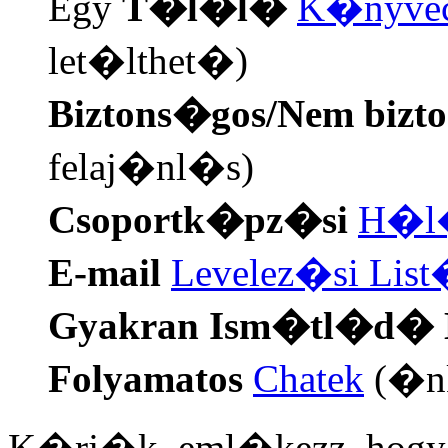
Egy
T�l�l�
K�nyvec
let�lthet�)
Biztons�gos/Nem bizt
felaj�nl�s)
Csoportk�pz�si
H�l
E-mail
Levelez�si Lis
Gyakran Ism�tl�d�
Folyamatos
Chatek
(�nk
K�rj�k, eml�kezz, hog