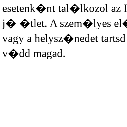
esetenk�nt tal�lkozol az I
j� �tlet. A szem�lyes e
vagy a helysz�nedet tarts
v�dd magad.