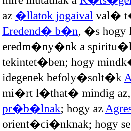
az
�llatok jogaival
val� t
Eredend� b�n
, �s hogy 
eredm�ny�nk a spiritu�l
tekintet�ben; hogy mind
idegenek befoly�solt�k
A
mi�rt l�that� mindig az,
pr�b�lnak
; hogy az
Agre
orient�ci�nknak; hogy se