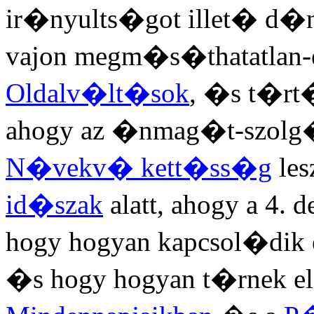
ir�nyults�got illet� d�
vajon megm�s�thatatlan-e
Oldalv�lt�sok
, �s t�rt
ahogy az �nmag�t-szol
N�vekv� kett�ss�g
les
id�szak
alatt, ahogy a 4
hogy hogyan kapcsol�dik 
�s hogy hogyan t�rnek el