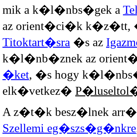
mik a k�l�nbs�gek a
Te
az orient�ci�k k�z�tt, �
Titoktart�sra
�s az
Igazm
k�l�nb�znek az orient
�ket
, �s hogy k�l�nbs
elk�vetkez�
P�luseltol
A z�t�k besz�lnek arr�l
Szellemi eg�szs�g�nkre