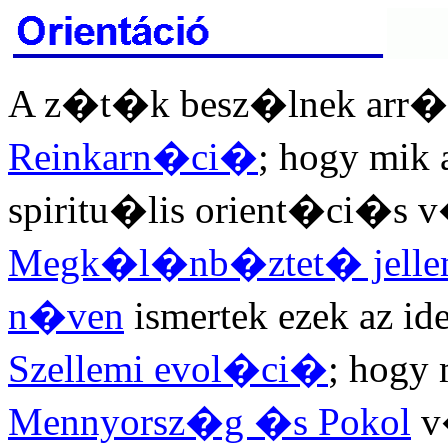
A z�t�k besz�lnek arr�l,
Reinkarn�ci�
; hogy mik
spiritu�lis orient�ci�s 
Megk�l�nb�ztet� jell
n�ven
ismertek ezek az id
Szellemi evol�ci�
; hogy
Mennyorsz�g �s Pokol
v�