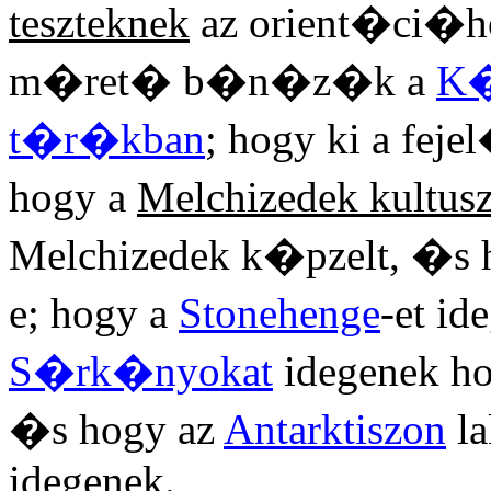
teszteknek
az orient�ci�ho
m�ret� b�n�z�k a
K�
t�r�kban
; hogy ki a feje
hogy a
Melchizedek kultus
Melchizedek k�pzelt, �s 
e; hogy a
Stonehenge
-et i
S�rk�nyokat
idegenek h
�s hogy az
Antarktiszon
la
idegenek.