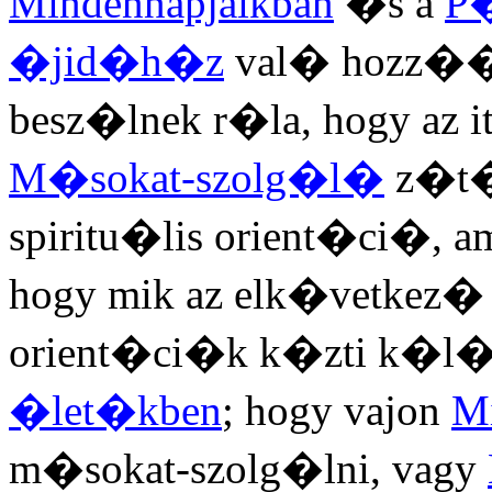
Mindennapjaikban
�s a
P�
�jid�h�z
val� hozz��
besz�lnek r�la, hogy az
M�sokat-szolg�l�
z�t�
spiritu�lis orient�ci�, a
hogy mik az elk�vetkez
orient�ci�k k�zti k�l
�let�kben
; hogy vajon
M
m�sokat-szolg�lni, vagy