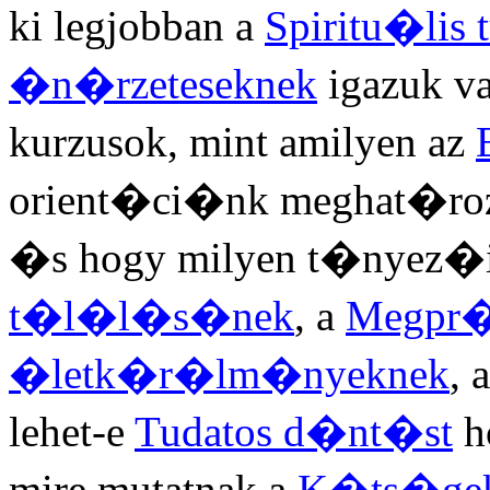
ki legjobban a
Spiritu�lis
�n�rzeteseknek
igazuk v
kurzusok, mint amilyen az
orient�ci�nk meghat�roz
�s hogy milyen t�nyez�i
t�l�l�s�nek
, a
Megpr�
�letk�r�lm�nyeknek
, 
lehet-e
Tudatos d�nt�st
h
mire mutatnak a
K�ts�ge