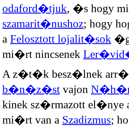
odaford�tjuk
, �s hogy mi
szamarit�nushoz
; hogy ho
a
Felosztott lojalit�sok
�g
mi�rt nincsenek
Ler�vid
A z�t�k besz�lnek arr�l
b�n�z�st
vajon
N�h�ny
kinek sz�rmazott el�nye
mi�rt van a
Szadizmus
; h