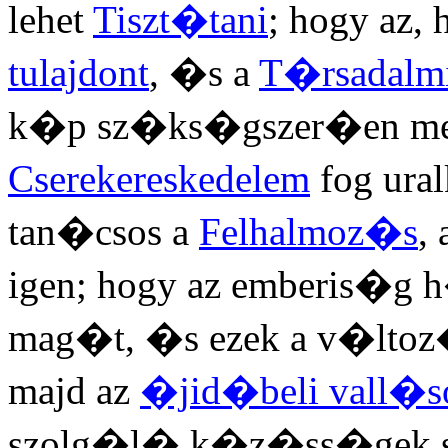
lehet
Tiszt�tani
; hogy az,
tulajdont
, �s a
T�rsadalm
k�p sz�ks�gszer�en meg
Cserekereskedelem
fog ura
tan�csos a
Felhalmoz�s
,
igen; hogy az emberis�g 
mag�t, �s ezek a v�lto
majd az
�jid�beli vall�s
szolg�l� k�z�ss�gek se