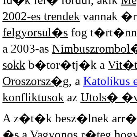
2002-es trendek
vannak �r
felgyorsul�s
fog t�rt�nn
a 2003-as
Nimbuszrombol�
sokk
b�tor�tj�k a
Vit�
Oroszorsz�g
, a
Katolikus
konfliktusok
az
Utols� �
A z�t�k besz�lnek arr�l
�s a
Vagyonos r�teg
hogy