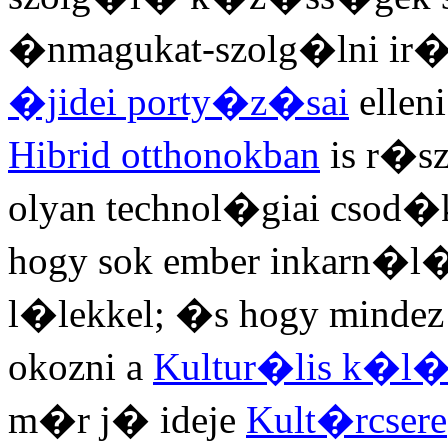
�nmagukat-szolg�lni ir
�jidei porty�z�sai
ellen
Hibrid otthonokban
is r�s
olyan technol�giai csod�
hogy sok ember inkarn�l
l�lekkel; �s hogy minde
okozni a
Kultur�lis k�l
m�r j� ideje
Kult�rcsere