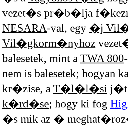
vezet�s pr�b�lja f�kez
NESARA
-val, egy
�j Vil
Vil�gkorm�nyhoz
vezet�
balesetek, mint a
TWA 800
nem is balesetek; hogyan 
kr�zise, a
T�l�l�si
j�t
k�rd�se
; hogy ki fog
Hig
�s mik az � meghat�ro