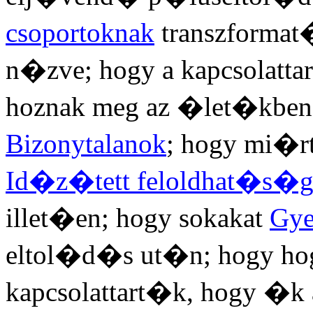
csoportoknak
transzformat
n�zve; hogy a kapcsolatt
hoznak meg az �let�kben,
Bizonytalanok
; hogy mi�r
Id�z�tett feloldhat�s�
illet�en; hogy sokakat
Gye
eltol�d�s ut�n; hogy hogy
kapcsolattart�k, hogy �k 