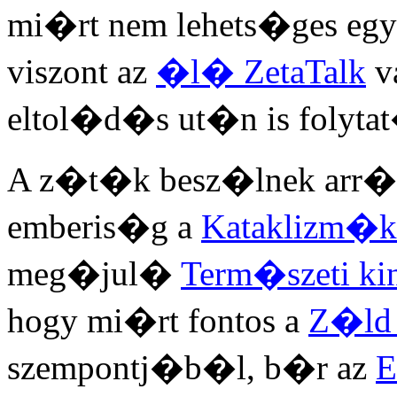
mi�rt nem lehets�ges eg
viszont az
�l� ZetaTalk
v
eltol�d�s ut�n is folytat
A z�t�k besz�lnek arr�l,
emberis�g a
Kataklizm�k
meg�jul�
Term�szeti ki
hogy mi�rt fontos a
Z�ld
szempontj�b�l, b�r az
E