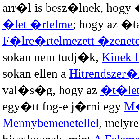
arr�l is besz�lnek, hogy
�let �rtelme
; hogy az �
F�lre�rtelmezett �zenet
sokan nem tudj�k,
Kinek 
sokan ellen a
Hitrendszer�
val�s�g, hogy az
�t�let
egy�tt fog-e j�rni egy
M�
Mennybemenetellel
, mely