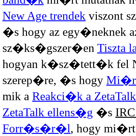
New Age trendek
viszont 
�s hogy az egy�neknek a
sz�ks�gszer�en
Tiszta l
hogyan k�sz�tett�k fel 
szerep�re, �s hogy
Mi�r
mik a
Reakci�k a ZetaTalk
ZetaTalk ellens�g
�s
IRC
Forr�s�r�l
, hogy mi�r