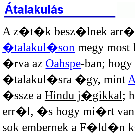
A z�t�k besz�lnek arr�l
�talakul�son
megy most k
�rva az
Oahspe
-ban; hogy
�talakul�sra �gy, mint
A
�ssze a
Hindu j�gikkal
; 
err�l, �s hogy mi�rt van
sok embernek a F�ld�n 