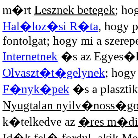
m�rt
Lesznek betegek
; ho
Hal�loz�si R�ta
, hogy
fontolgat; hogy mi a szere
Internetnek
�s az Egyes�l
Olvaszt�t�gelynek
; hogy
F�nyk�pek
�s a plaszti
Nyugtalan nyilv�noss�go
k�telkedve az
�res m�d
Id�k fel� fordul, akik
Me