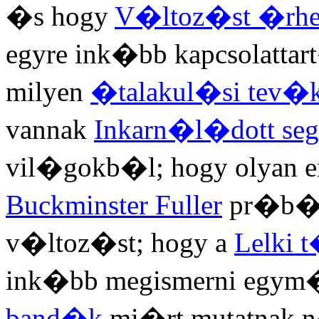
�s hogy
V�ltoz�st �rhet
egyre ink�bb kapcsolatta
milyen
�talakul�si tev�
vannak
Inkarn�l�dott s
vil�gokb�l; hogy olyan e
Buckminster Fuller
pr�b�l
v�ltoz�st; hogy a
Lelki 
ink�bb megismerni egym�
band�k
mi�rt mutatnak 