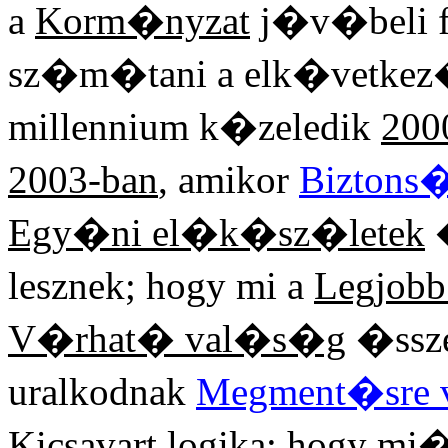
a
Korm�nyzat
j�v�beli f
sz�m�tani a elk�vetke
millennium k�zeledik
200
2003-ban
, amikor
Biztons
Egy�ni el�k�sz�letek
lesznek; hogy mi a
Legjobb
V�rhat� val�s�g
�ssze
uralkodnak
Megment�sre 
Kicsavart logika
; hogy mi�