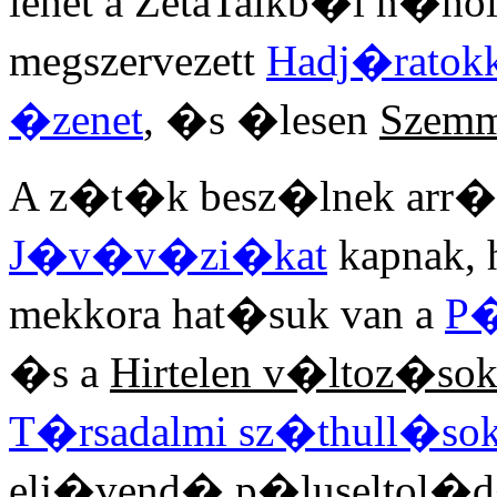
lehet a ZetaTalkb�l n�ho
megszervezett
Hadj�ratokk
�zenet
, �s �lesen
Szemm
A z�t�k besz�lnek arr�l,
J�v�v�zi�kat
kapnak, 
mekkora hat�suk van a
P�
�s a
Hirtelen v�ltoz�so
T�rsadalmi sz�thull�so
elj�vend� p�luseltol�d�