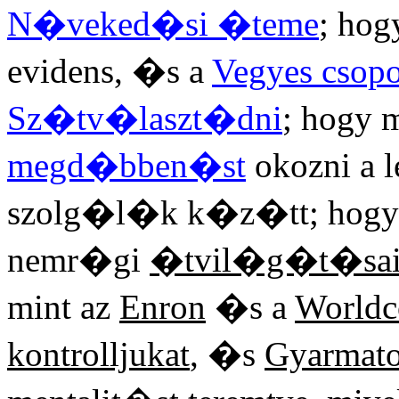
N�veked�si �teme
; hog
evidens, �s a
Vegyes csopo
Sz�tv�laszt�dni
; hogy 
megd�bben�st
okozni a 
szolg�l�k k�z�tt; hogy 
nemr�gi
�tvil�g�t�sa
mint az
Enron
�s a
World
kontrolljukat
, �s
Gyarmat