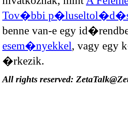
hivatkoznak, mint
A Felem
Tov�bbi p�luseltol�d�
benne van-e egy id�rendb
esem�nyekkel
, vagy egy
�rkezik.
All rights reserved: ZetaTalk@Z