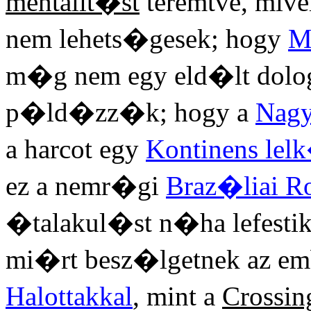
mentalit�st
teremtve, mive
nem lehets�gesek; hogy
M
m�g nem egy eld�lt dolog
p�ld�zz�k; hogy a
Nagy
a harcot egy
Kontinens le
ez a nemr�gi
Braz�liai R
�talakul�st n�ha lefesti
mi�rt besz�lgetnek az emb
Halottakkal
, mint a
Crossin