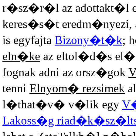
r�sz�r�l az adottakt�l
keres�s�t eredm�nyezi,
is egyfajta
Bizony�t�k
; 
eln�ke
az eltol�d�s el�t
fognak adni az orsz�gok
V
tenni
Elnyom� rezsimek
al
l�that�v� v�lik egy
V�
Lakoss�g riad�k�sz�lt