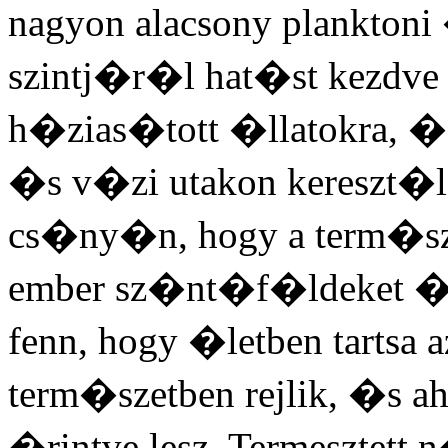
nagyon alacsony planktoni
szintj�r�l hat�st kezdve 
h�zias�tott �llatokra, 
�s v�zi utakon kereszt�l,
cs�ny�n, hogy a term�sz
ember sz�nt�f�ldeket �s
fenn, hogy �letben tartsa a
term�szetben rejlik, �s ah
�rintve lesz. Termeszte