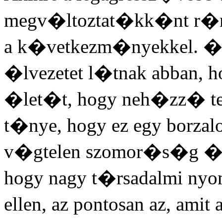
megv�ltoztat�kk�nt r�m
a k�vetkezm�nyekkel. �p
�lvezetet l�tnak abban
�let�t, hogy neh�zz� t
t�nye, hogy ez egy borza
v�gtelen szomor�s�g �s 
hogy nagy t�rsadalmi ny
ellen, az pontosan az, amit