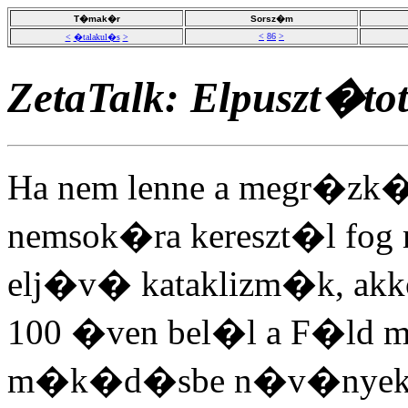
T�mak�r
Sorsz�m
<
86
>
<
�talakul�s
>
ZetaTalk: Elpuszt�to
Ha nem lenne a megr�zk�
nemsok�ra kereszt�l fog 
elj�v� kataklizm�k, akk
100 �ven bel�l a F�ld 
m�k�d�sbe n�v�nyekben 