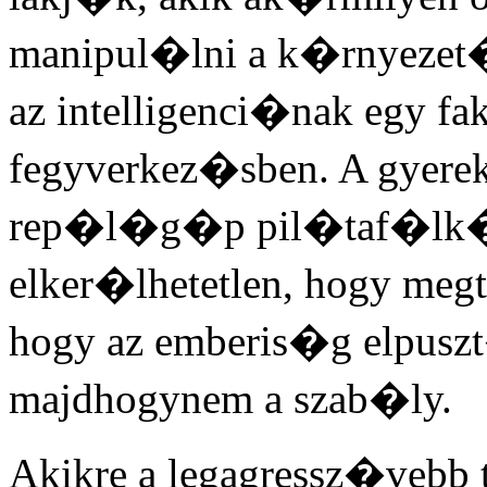
manipul�lni a k�rnyezet�k
az intelligenci�nak egy fa
fegyverkez�sben. A gyer
rep�l�g�p pil�taf�lk�
elker�lhetetlen, hogy meg
hogy az emberis�g elpusz
majdhogynem a szab�ly.
Akikre a legagressz�vebb