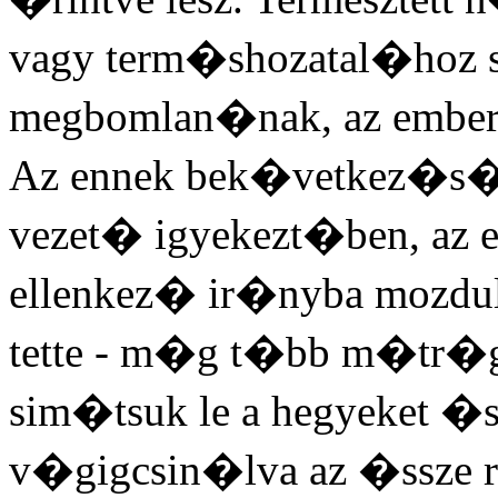
vagy term�shozatal�hoz 
megbomlan�nak, az emberi
Az ennek bek�vetkez�s
vezet� igyekezt�ben, az e
ellenkez� ir�nyba mozdul
tette - m�g t�bb m�tr�
sim�tsuk le a hegyeket �s
v�gigcsin�lva az �ssze