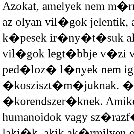
Azokat, amelyek nem m�r
az olyan vil�gok jelentik, 
k�pesek ir�ny�t�suk al�
vil�gok legt�bbje v�zi
ped�loz� l�nyek nem ig
�kosziszt�m�juknak. �k a
�korendszer�knek. Amiko
humanoidok vagy sz�razf�
lakj�k, akik ak�rmilyen 