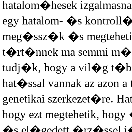
hatalom�hesek izgalmasna
egy hatalom- �s kontroll
meg�ssz�k �s megtehetik 
t�rt�nnek ma semmi m�s 
tudj�k, hogy a vil�g t�b
hat�ssal vannak az azon a
genetikai szerkezet�re. H
hogy ezt megtehetik, hogy
�s el�gedett �rz�ssel j