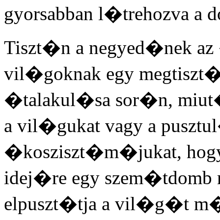
gyorsabban l�trehozva a d
Tiszt�n a negyed�nek az
vil�goknak egy megtiszt
�talakul�sa sor�n, miut
a vil�gukat vagy a puszt
�kosziszt�m�jukat, hog
idej�re egy szem�tdomb m
elpuszt�tja a vil�g�t m�