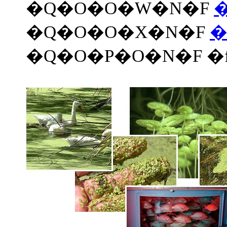
�Q�O�O�W�N�F
�Q�O�O�X�N�F
�
�Q�O�P�O�N�F �