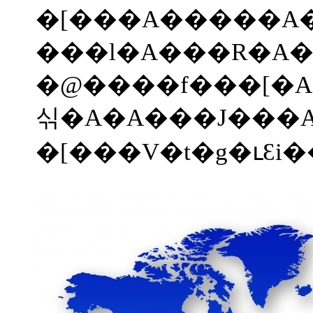
�[���A�����A���A���_�A�Z���g�؃e���X�u���O�A�`�F���i�C�A�A�r�W�����A�����S���A�A�
���l�A���R�A�Y�B�A
�@����f���[�A
싞�A�A���J���A�n���r��
�[���V�t�g�ւƐi