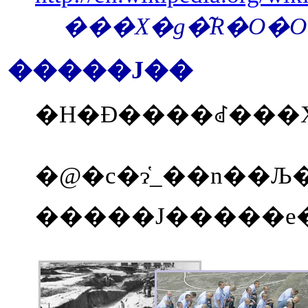
�����J��
�H�Ɖ����ꂽ���X
�@�c�ɂ̔_��n��Љ�ł̋ؓ��ɂƁA��ɂ��������邽�߂ɁA���l�̊Â₩���ꂽ�s�s�̏Z�l�B���A�L���Ƃ肠���āA�r�f�I�Q�[���ƈ����