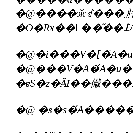
�@����ӂꂽ���܂肫�����d���̉��K���ƁA�������狋���ւ̕��ϓI�Ȏs���̐����́A�s���ɏo�遚 �K���͂�����܂���B �ޓ��́A�҂��āA�ǂ̂悤�Ȍv��␭�􂪁A�ޓ��̐��{�ɂ��A������ׂ��z�u�����̂������܂��B �����߂́A�����I�ɂł͂Ȃ��A�� �u�i�K�I�Ɂv�ۂ���܂��B �n�k�ƍ��g�ƍ앨�̕s��́A�����B�̐��{�Ɏ��X�ȗv�������閯
�ɐS�z�Ȃ̂ł��傤���