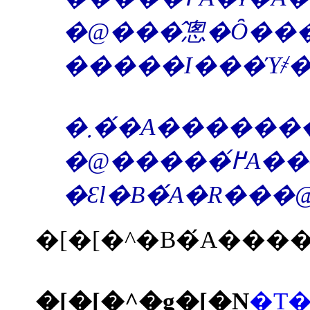
�@�����߂́A��Ȏ��R�ЊQ�̏ꍇ�ɐ錾����邩������܂���G �Ƃ͂����A�قƂ�ǂ̍��X�́A�ً}���Ԑ錾�̂悤�ȁA�قȂ����@�I�ȍ\�������g�p���܂��B �T�^�I�ɁA�����߂��ۂ��邱�Ƃ́A��ԊO�o�֎~�߁A���@�A�s�����A�l�g�ی���̈ꎞ��~�A����і��Ԑl�ւ̌R�@�A�R���@��̓K�p�A�܂��͊g�����Ƃ��Ȃ��܂��B �� �����߂𖳎����閯
�[�[�^�g�[�N
�T