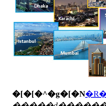
�[�[�^�g�[�N
�R