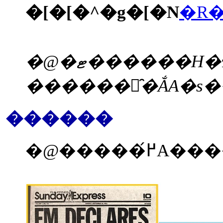
�[�[�^�g�[�N
�R
�@�ޓ������H�ɂȂ�Ă��鎞�ɁA���֍s���āA�L���Ђ낢�����A�� ���Ɩ��C�Ȃ���؂�H�ׂ�悤�ɋ����Ȃ����A�ޓ��ً͈c�������A�s���������܂��B �ޓ��̐��{�ɂ́A�����̑I����������܂���B �����J�����e���́A��̉�����ł���A�����J�����e���́A�����߂��Î����܂��B
������