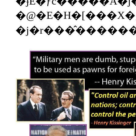
�@�E�H�[���X�g���[�g�W���[�i���́A�