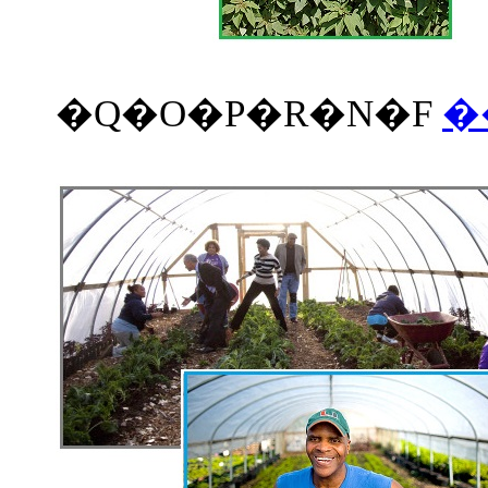
�Q�O�P�R�N�F
�