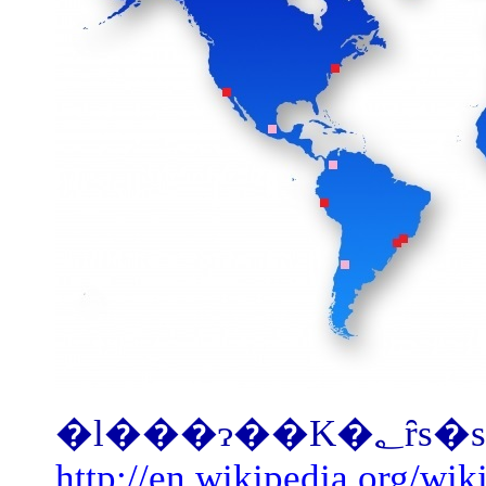
�l���ɂ
http://en.wikipedia.org/wi