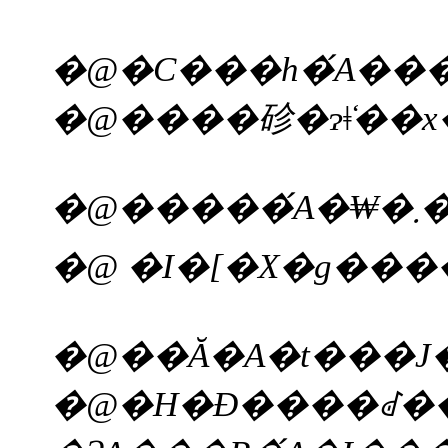
�@����䂦�ɂǂ̒��
�@�H�Ɖ����ꂽ���X�ł́A�s�s�́A���Ɏ�_�̂���C�ݐ��ɉ����ďZ�ސl�X�́A���ɐH���s������ɂ����Ȃ��Ȃ鎞�