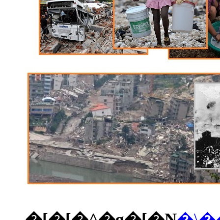
�[�[�^�g�[�N
�\�