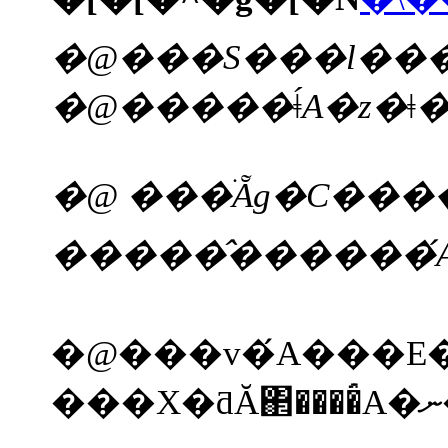
�@ ���ׂẴg�C����V�����[�ւƂȂ����Ă����ʂ̔z�ǂ̂��錚���́A����
�@���v�́A���E�́� �l���̔������s�s�Ő������Ă