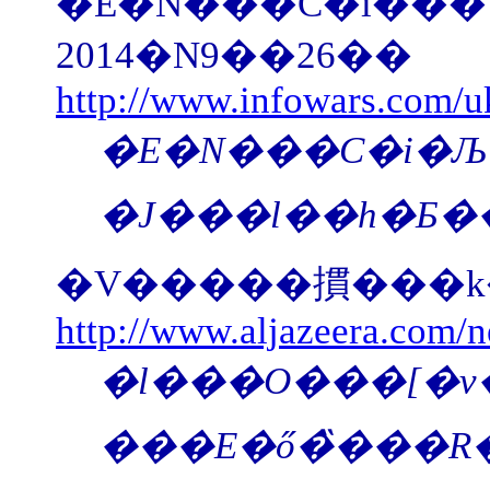
2014�N9��26��
http://www.infowars.com/uk
�E�N���C�i�Љ��Ȃ́A�u���{���A�����߉��ŁA�n��Љ�Ɩ��̃��X�g�̓K���͈͂��g������v�Ƃ������o�����
�V�����摜���k��
http://www.aljazeera.com/n
�l���O���[�v�ł���A���ۃA���l�X�e�B�ɂ����J���ꂽ�l�H�q���摜�́A�k���N�̎�Ȑ����Ǝ��e�{�݁\���e���P�T�ƂP�U�\�ŁA�i�s���̊J���������܂��B �ޓ��