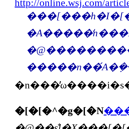
http://online.wsj.com/arti
���[���h�I�[�_�[�̑{���́A�����ԁA�����Љ�̊T�O�ɂ���ĂقƂ�ǔ
�@���������E�̍L��
�[�[�^�g�[�N
��