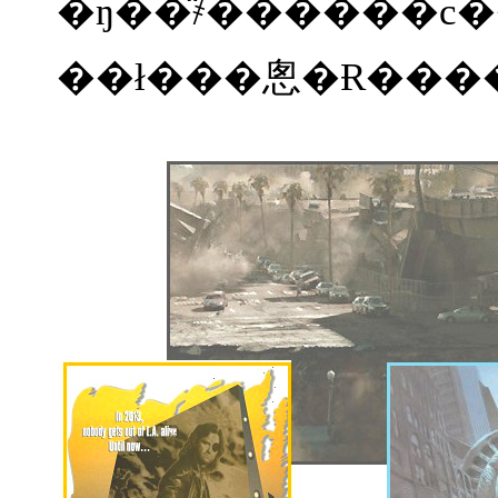
�ŋ��̎҂������c