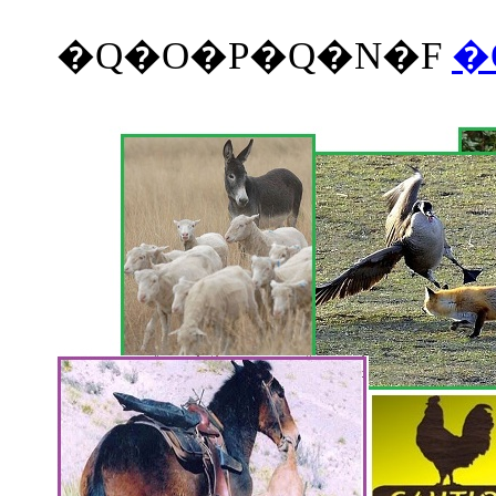
�Q�O�P�Q�N�F
�