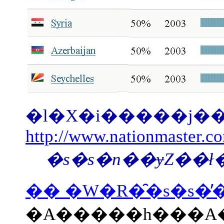
http://www.nationmaster.co
�s�s�n��ɏZ��ł
�� �W�R�̑�s�s�̓
�A�����h���A�