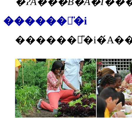
������̎�i
������̎�i�́A