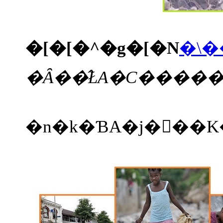
�[�[�^�g�[�N
�\�