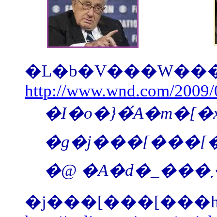
�L�b�V���W���[
http://www.wnd.com/2009/
�I�o�}�́A�m�[�x�����a�܎�܎҂Ńj�N�\���哝�̂̉��ł̌����������̃w�����[�E�L�b�V���W���[�ɂ��ƁA�g�j���[���[���h�I�[�_�[�h�̐ݗ��̂��߂Ɋ��S�Ȋ���n�����Ă��܂��B �L�b�V��
�j���[���[���h