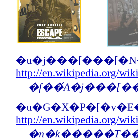
�u�j���[���[�N
http://en.wikipedia.org/w
�u�G�X�P�[�v�E
http://en.wikipedia.org/wi