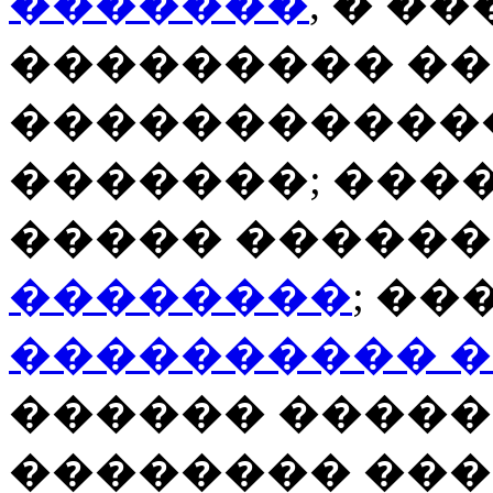
�������
, � �
��������� �
�����������
�������; ���
����� �����
��������
; �
���������� 
������ �����
�������� ���