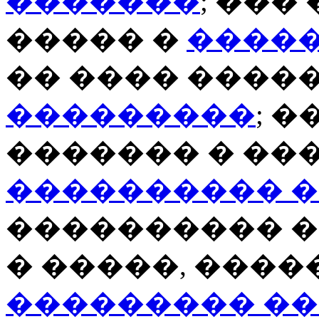
�������
; ��
����� �
����
�� ���� ����
���������
; 
������� � ��
���������� 
���������� 
� �����, ����
��������� �