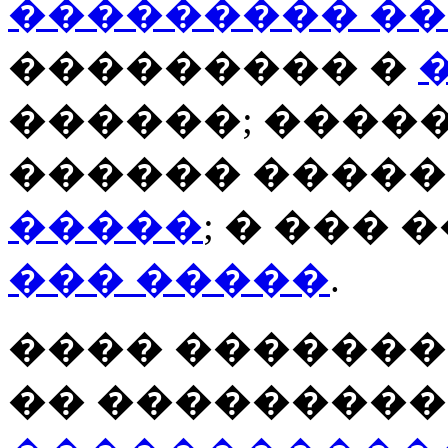
��������� �
��������� �
������; �����
������ ����
�����
; � ���
��� �����
.
���� �������,
�� ���������