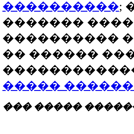
����������
;
������� ����
���������� 
�� ������ ��
�����������
����� �����
��� ����� ��������: 