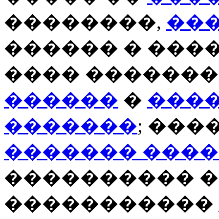
��������,
��
������ � ����
���� ������
������
�
���
�������
; ��
������� ����
���������� �
�����������