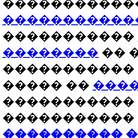
�����������
�����������
�����������
��������
�� 
����������� 
����� ��
���
����������� 
�����������
���������� 