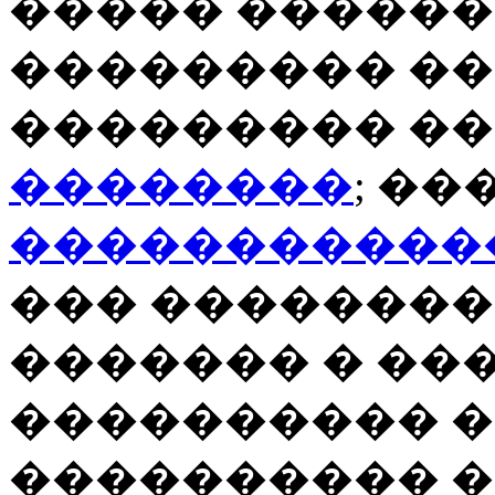
����� ������
��������� ��
��������� �
��������
; �
�����������
��� ��������
������� � ���
���������� 
���������� �