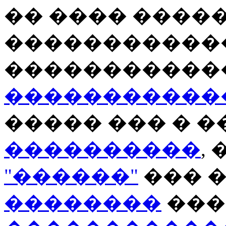
�� ���� ����
�����������
�����������
�����������
����� ��� � �
����������
, 
"������"
��� 
��������
���