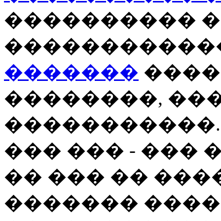
���������� �
�����������
�������
����
��������, ��
�����������.
��� ��� - ���
�� ��� �� ���
������� ���