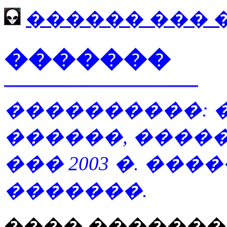
������ ��� 
�������
����������: 
������, ����
��� 2003 �. ��
�������.
���� ��������