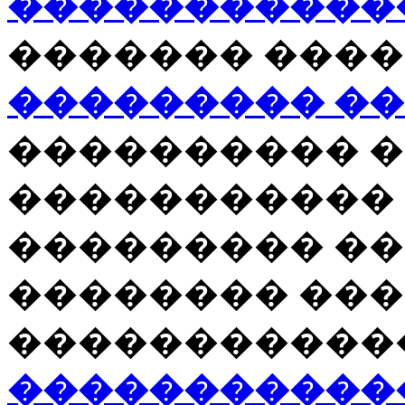
�����������
������� ���
��������� �
���������� �
����������� 
��������� ��
�������� ���
�����������
�����������