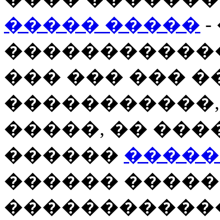
����� �����
-
�����������
��� ��� ��� 
�����������,
�����, �� ��
������
�����
������ �����
�����������