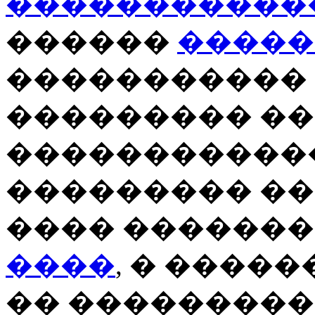
�����������
������
�����
�����������
��������� �
������������
��������� ��
���� ������
����
, � ����
�� ���������,