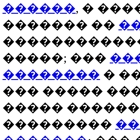
������
, � ��
������� ��
�
������������
�����; ���
���
��������
� �
��� ����� ��
����� ������
���������
��