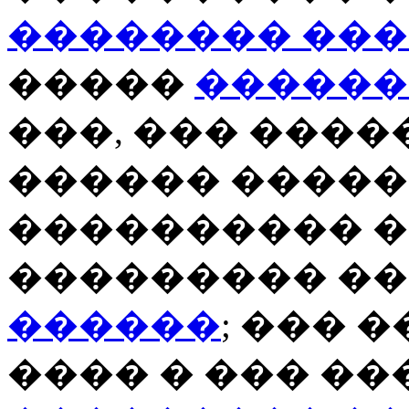
�������� ��
�����
������
���, ��� ����
������ �����
���������� 
��������� �
������
; ��� 
���� � ��� �