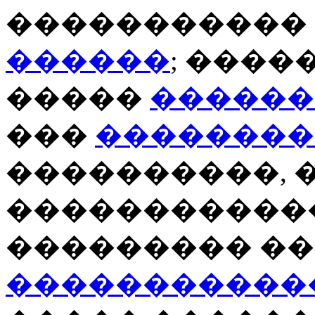
�����������
������
; ����
�����
������
���
��������
����������, 
�����������
��������� ��
�����������