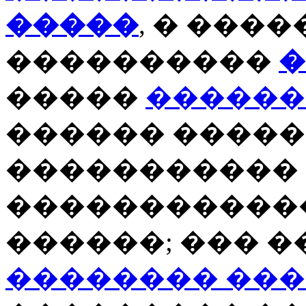
�����
, � ���
����������
�
�����
������
������ �����
�����������
������������
������; ��� 
�������� ���