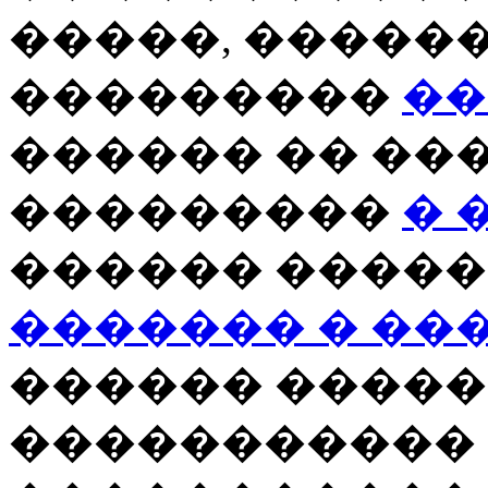
�����, �����
���������
��
������ �� ���
���������
� 
������ ����
������� � ��
������ �����
�����������