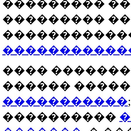
��������� ��,
��������� ��
�����������
�����������
���� ������� 
������ ����
�����������
����������
�