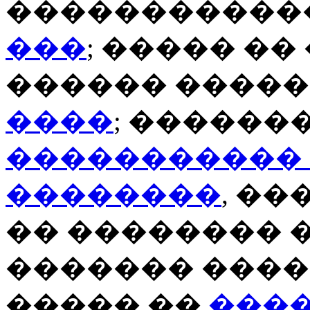
������������
���
; ����� �
������ �����
����
; ������
�����������
��������
, ��
�� �������� 
������� �����
����� ��
���